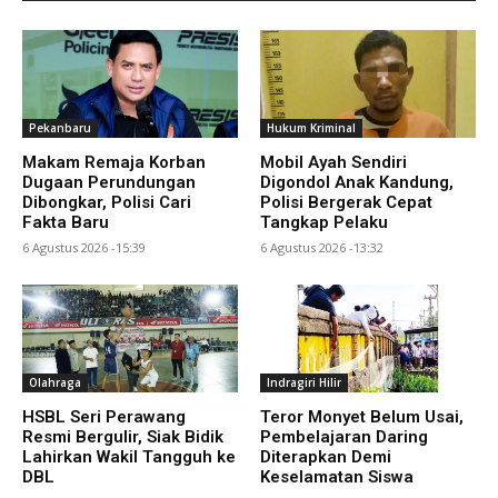
Pekanbaru
Hukum Kriminal
Makam Remaja Korban
Mobil Ayah Sendiri
Dugaan Perundungan
Digondol Anak Kandung,
Dibongkar, Polisi Cari
Polisi Bergerak Cepat
Fakta Baru
Tangkap Pelaku
6 Agustus 2026 -15:39
6 Agustus 2026 -13:32
Olahraga
Indragiri Hilir
HSBL Seri Perawang
Teror Monyet Belum Usai,
Resmi Bergulir, Siak Bidik
Pembelajaran Daring
Lahirkan Wakil Tangguh ke
Diterapkan Demi
DBL
Keselamatan Siswa