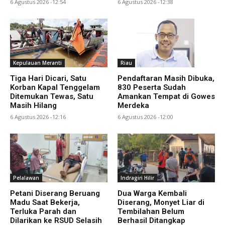
6 Agustus 2026 -12:54
6 Agustus 2026 -12:38
Kepulauan Meranti
Riau
Tiga Hari Dicari, Satu
Pendaftaran Masih Dibuka,
Korban Kapal Tenggelam
830 Peserta Sudah
Ditemukan Tewas, Satu
Amankan Tempat di Gowes
Masih Hilang
Merdeka
6 Agustus 2026 -12:16
6 Agustus 2026 -12:00
Pelalawan
Indragiri Hilir
Petani Diserang Beruang
Dua Warga Kembali
Madu Saat Bekerja,
Diserang, Monyet Liar di
Terluka Parah dan
Tembilahan Belum
Dilarikan ke RSUD Selasih
Berhasil Ditangkap