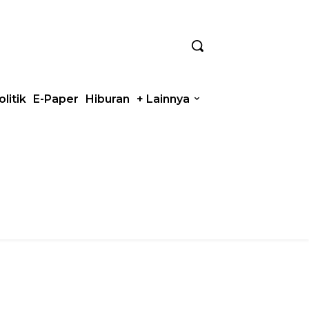
olitik
E-Paper
Hiburan
+ Lainnya