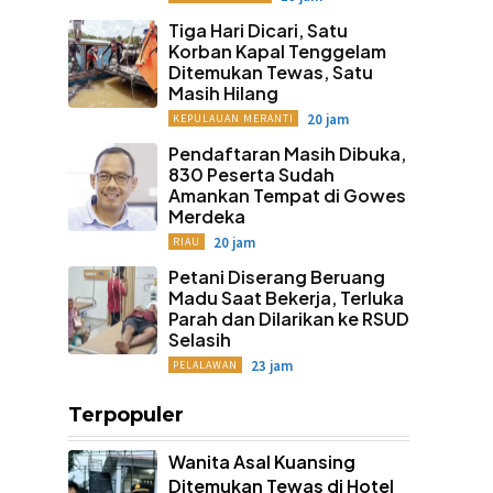
Tiga Hari Dicari, Satu
Korban Kapal Tenggelam
Ditemukan Tewas, Satu
Masih Hilang
20 jam
KEPULAUAN MERANTI
Pendaftaran Masih Dibuka,
830 Peserta Sudah
Amankan Tempat di Gowes
Merdeka
20 jam
RIAU
Petani Diserang Beruang
Madu Saat Bekerja, Terluka
Parah dan Dilarikan ke RSUD
Selasih
23 jam
PELALAWAN
Terpopuler
Wanita Asal Kuansing
Ditemukan Tewas di Hotel