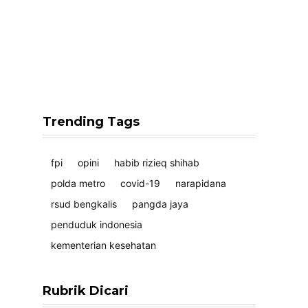
Trending Tags
fpi
opini
habib rizieq shihab
polda metro
covid-19
narapidana
rsud bengkalis
pangda jaya
penduduk indonesia
kementerian kesehatan
Rubrik Dicari