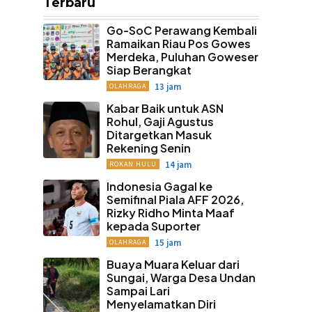
Terbaru
Go-SoC Perawang Kembali
Ramaikan Riau Pos Gowes
Merdeka, Puluhan Goweser
Siap Berangkat
13 jam
OLAHRAGA
Kabar Baik untuk ASN
Rohul, Gaji Agustus
Ditargetkan Masuk
Rekening Senin
14 jam
ROKAN HULU
Indonesia Gagal ke
Semifinal Piala AFF 2026,
Rizky Ridho Minta Maaf
kepada Suporter
15 jam
OLAHRAGA
Buaya Muara Keluar dari
Sungai, Warga Desa Undan
Sampai Lari
Menyelamatkan Diri