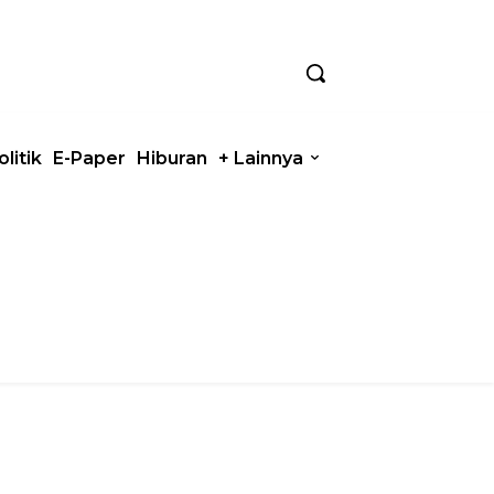
olitik
E-Paper
Hiburan
+ Lainnya