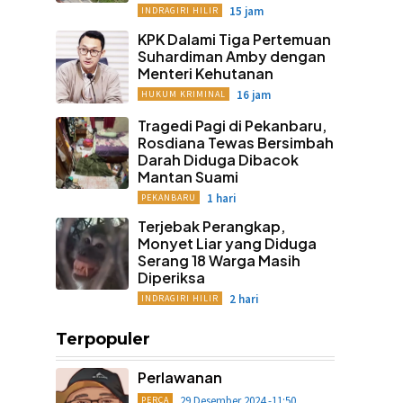
15 jam
INDRAGIRI HILIR
KPK Dalami Tiga Pertemuan
Suhardiman Amby dengan
Menteri Kehutanan
16 jam
HUKUM KRIMINAL
Tragedi Pagi di Pekanbaru,
Rosdiana Tewas Bersimbah
Darah Diduga Dibacok
Mantan Suami
1 hari
PEKANBARU
Terjebak Perangkap,
Monyet Liar yang Diduga
Serang 18 Warga Masih
Diperiksa
2 hari
INDRAGIRI HILIR
Terpopuler
Perlawanan
29 Desember 2024 -11:50
PERCA