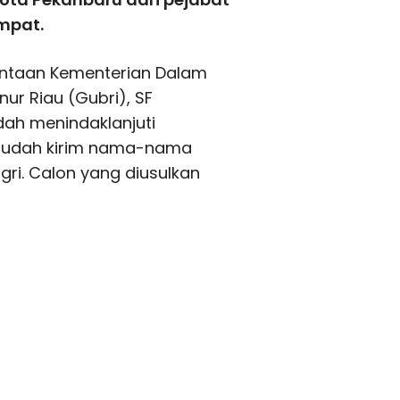
empat.
intaan Kementerian Dalam
ur Riau (Gubri), SF
ah menindaklanjuti
 sudah kirim nama-nama
gri. Calon yang diusulkan