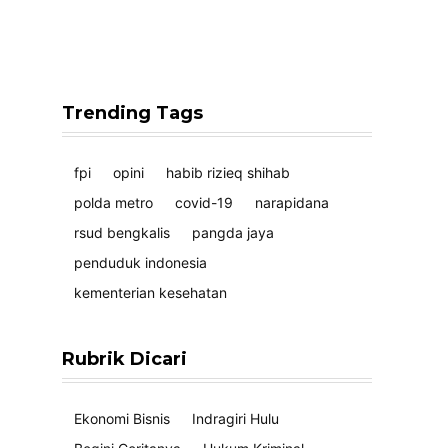
Trending Tags
fpi
opini
habib rizieq shihab
polda metro
covid-19
narapidana
rsud bengkalis
pangda jaya
penduduk indonesia
kementerian kesehatan
Rubrik Dicari
Ekonomi Bisnis
Indragiri Hulu