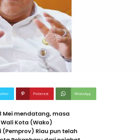
witter
Pinterest
WhatsApp
23 Mei mendatang, masa
) Wali Kota (Wako)
i (Pemprov) Riau pun telah
ota Pekanbaru dari pejabat