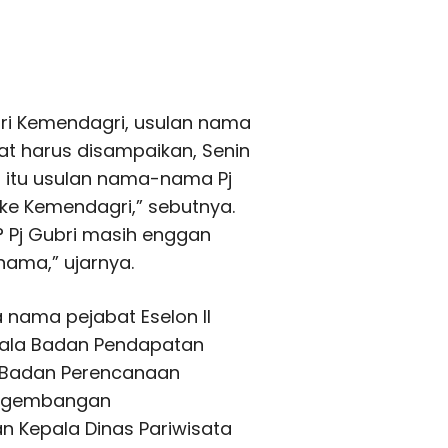
dari Kemendagri, usulan nama
at harus disampaikan, Senin
l itu usulan nama-nama Pj
ke Kemendagri,” sebutnya.
? Pj Gubri masih enggan
nama,” ujarnya.
 nama pejabat Eselon II
pala Badan Pendapatan
a Badan Perencanaan
engembangan
an Kepala Dinas Pariwisata