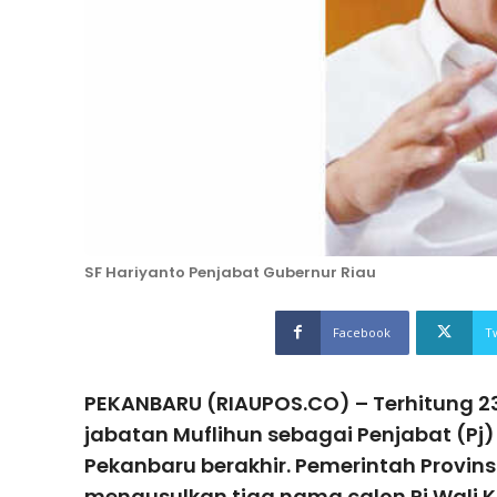
SF Hariyanto Penjabat Gubernur Riau
Facebook
T
PEKANBARU (RIAUPOS.CO) – Terhitung 
jabatan Muflihun sebagai Penjabat (Pj
Pekanbaru berakhir. Pemerintah Provins
mengusulkan tiga nama calon Pj Wali K