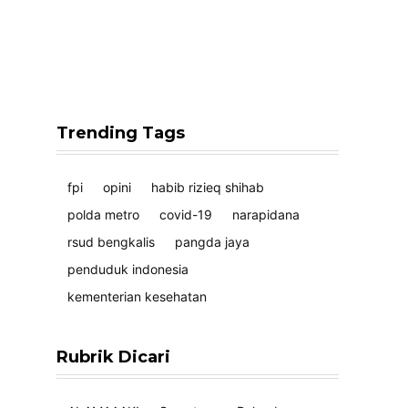
Trending Tags
fpi
opini
habib rizieq shihab
polda metro
covid-19
narapidana
rsud bengkalis
pangda jaya
penduduk indonesia
kementerian kesehatan
Rubrik Dicari