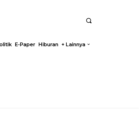
olitik
E-Paper
Hiburan
+ Lainnya