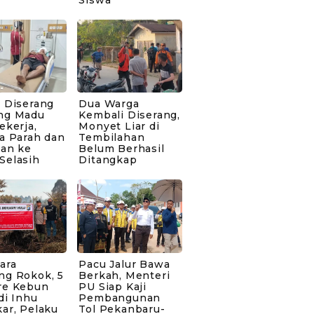
 Diserang
Dua Warga
ng Madu
Kembali Diserang,
ekerja,
Monyet Liar di
a Parah dan
Tembilahan
kan ke
Belum Berhasil
Selasih
Ditangkap
ara
Pacu Jalur Bawa
ng Rokok, 5
Berkah, Menteri
re Kebun
PU Siap Kaji
di Inhu
Pembangunan
ar, Pelaku
Tol Pekanbaru-