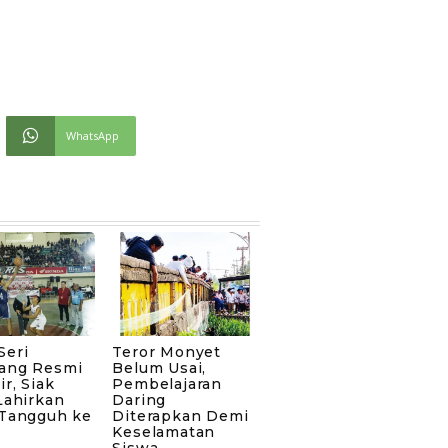
WhatsApp
Seri
Teror Monyet
ang Resmi
Belum Usai,
ir, Siak
Pembelajaran
Lahirkan
Daring
 Tangguh ke
Diterapkan Demi
Keselamatan
Siswa