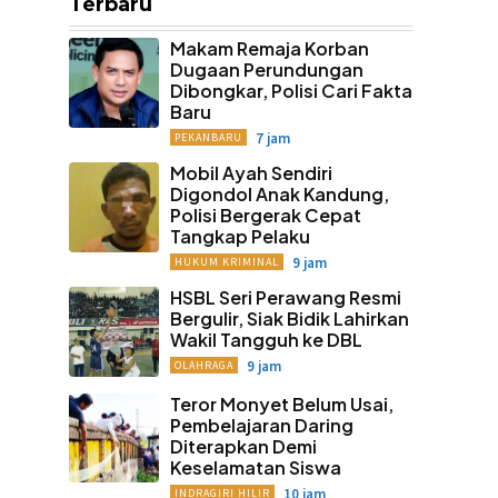
Terbaru
Makam Remaja Korban
Dugaan Perundungan
Dibongkar, Polisi Cari Fakta
Baru
7 jam
PEKANBARU
Mobil Ayah Sendiri
Digondol Anak Kandung,
Polisi Bergerak Cepat
Tangkap Pelaku
9 jam
HUKUM KRIMINAL
HSBL Seri Perawang Resmi
Bergulir, Siak Bidik Lahirkan
Wakil Tangguh ke DBL
9 jam
OLAHRAGA
Teror Monyet Belum Usai,
Pembelajaran Daring
Diterapkan Demi
Keselamatan Siswa
10 jam
INDRAGIRI HILIR