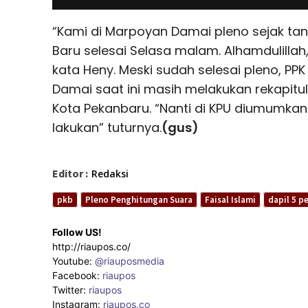
“Kami di Marpoyan Damai pleno sejak tang
Baru selesai Selasa malam. Alhamdulillah
kata Heny. Meski sudah selesai pleno, 
Damai saat ini masih melakukan rekapitul
Kota Pekanbaru. “Nanti di KPU diumumkan 
lakukan” tuturnya.
(gus)
Editor :
Redaksi
pkb
Pleno Penghitungan Suara
Faisal Islami
dapil 5 p
Follow US!
http://riaupos.co/
Youtube:
@riauposmedia
Facebook:
riaupos
Twitter:
riaupos
Instagram:
riaupos.co