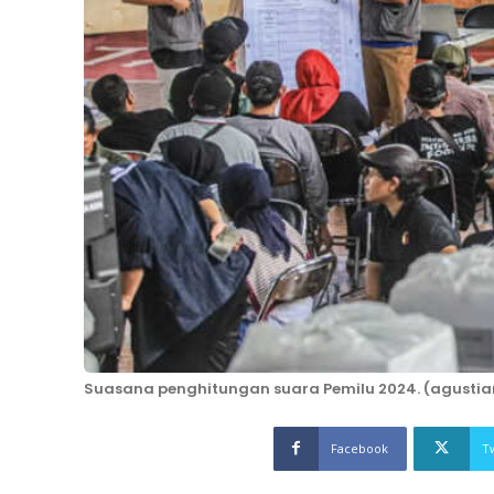
Suasana penghitungan suara Pemilu 2024. (agustia
Facebook
T