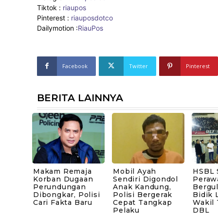
Tiktok :
riaupos
Pinterest :
riauposdotco
Dailymotion :
RiauPos
Facebook
Twitter
Pinterest
BERITA LAINNYA
Makam Remaja
Mobil Ayah
HSBL 
Korban Dugaan
Sendiri Digondol
Peraw
Perundungan
Anak Kandung,
Bergul
Dibongkar, Polisi
Polisi Bergerak
Bidik 
Cari Fakta Baru
Cepat Tangkap
Wakil
Pelaku
DBL