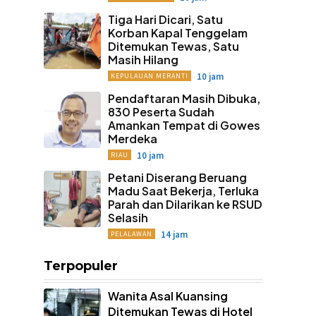
Tiga Hari Dicari, Satu
Korban Kapal Tenggelam
Ditemukan Tewas, Satu
Masih Hilang
10 jam
KEPULAUAN MERANTI
Pendaftaran Masih Dibuka,
830 Peserta Sudah
Amankan Tempat di Gowes
Merdeka
10 jam
RIAU
Petani Diserang Beruang
Madu Saat Bekerja, Terluka
Parah dan Dilarikan ke RSUD
Selasih
14 jam
PELALAWAN
Terpopuler
Wanita Asal Kuansing
Ditemukan Tewas di Hotel