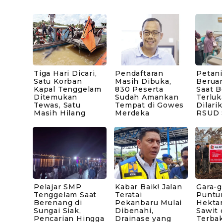
Tiga Hari Dicari,
Pendaftaran
Petani
Satu Korban
Masih Dibuka,
Berua
Kapal Tenggelam
830 Peserta
Saat B
Ditemukan
Sudah Amankan
Terluk
Tewas, Satu
Tempat di Gowes
Dilari
Masih Hilang
Merdeka
RSUD 
Pelajar SMP
Kabar Baik! Jalan
Gara-g
Tenggelam Saat
Teratai
Puntu
Berenang di
Pekanbaru Mulai
Hekta
Sungai Siak,
Dibenahi,
Sawit 
Pencarian Hingga
Drainase yang
Terbak