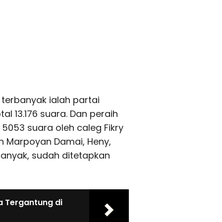
a terbanyak ialah partai
al 13.176 suara. Dan peraih
n 5053 suara oleh caleg Fikry
n Marpoyan Damai, Heny,
banyak, sudah ditetapkan
 Tergantung di