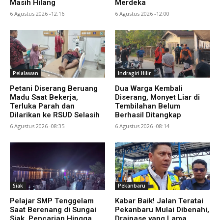
Masih Hilang
Merdeka
6 Agustus 2026 -12:16
6 Agustus 2026 -12:00
Pelalawan
Indragiri Hilir
Petani Diserang Beruang
Dua Warga Kembali
Madu Saat Bekerja,
Diserang, Monyet Liar di
Terluka Parah dan
Tembilahan Belum
Dilarikan ke RSUD Selasih
Berhasil Ditangkap
6 Agustus 2026 -08:35
6 Agustus 2026 -08:14
Siak
Pekanbaru
Pelajar SMP Tenggelam
Kabar Baik! Jalan Teratai
Saat Berenang di Sungai
Pekanbaru Mulai Dibenahi,
Siak, Pencarian Hingga
Drainase yang Lama