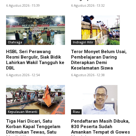
6 Agustus 2026 -15:39
6 Agustus 2026 -13:32
Olahraga
Indragiri Hilir
HSBL Seri Perawang
Teror Monyet Belum Usai,
Resmi Bergulir, Siak Bidik
Pembelajaran Daring
Lahirkan Wakil Tangguh ke
Diterapkan Demi
DBL
Keselamatan Siswa
6 Agustus 2026 -12:54
6 Agustus 2026 -12:38
Kepulauan Meranti
Riau
Tiga Hari Dicari, Satu
Pendaftaran Masih Dibuka,
Korban Kapal Tenggelam
830 Peserta Sudah
Ditemukan Tewas, Satu
Amankan Tempat di Gowes