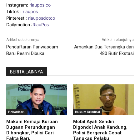
Instagram:
riaupos.co
Tiktok :
riaupos
Pinterest :
riauposdotco
Dailymotion :
RiauPos
Artikel sebelumnya
Artikel selanjutnya
Pendaftaran Panwascam
Amankan Dua Tersangka dan
Baru Resmi Dibuka
480 Butir Ekstasi
BERITA LAINNYA
Pekanbaru
Hukum Kriminal
Makam Remaja Korban
Mobil Ayah Sendiri
Dugaan Perundungan
Digondol Anak Kandung,
Dibongkar, Polisi Cari
Polisi Bergerak Cepat
Fakta Baru
Tangkap Pelaku