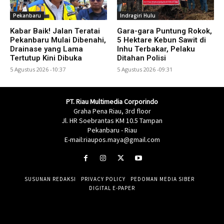
Pekanbaru
Indragiri Hulu
Kabar Baik! Jalan Teratai
Gara-gara Puntung Rokok,
Pekanbaru Mulai Dibenahi,
5 Hektare Kebun Sawit di
Drainase yang Lama
Inhu Terbakar, Pelaku
Tertutup Kini Dibuka
Ditahan Polisi
5 Agustus 2026 -10:37
5 Agustus 2026 -09:31
PT. Riau Multimedia Corporindo
Graha Pena Riau, 3rd floor
Jl. HR Soebrantas KM 10.5 Tampan
Pekanbaru - Riau
E-mail:riaupos.maya@gmail.com
SUSUNAN REDAKSI
PRIVACY POLICY
PEDOMAN MEDIA SIBER
DIGITAL E-PAPER