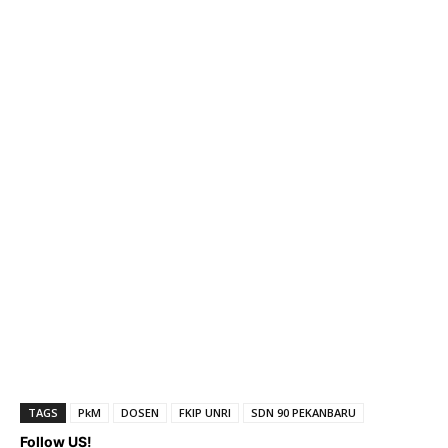
TAGS
PkM
DOSEN
FKIP UNRI
SDN 90 PEKANBARU
Follow US!