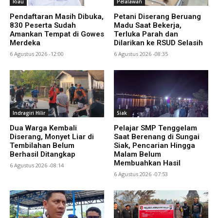
Riau
Pelalawan
Pendaftaran Masih Dibuka,
Petani Diserang Beruang
830 Peserta Sudah
Madu Saat Bekerja,
Amankan Tempat di Gowes
Terluka Parah dan
Merdeka
Dilarikan ke RSUD Selasih
6 Agustus 2026 -12:00
6 Agustus 2026 -08:35
Indragiri Hilir
Siak
Dua Warga Kembali
Pelajar SMP Tenggelam
Diserang, Monyet Liar di
Saat Berenang di Sungai
Tembilahan Belum
Siak, Pencarian Hingga
Berhasil Ditangkap
Malam Belum
Membuahkan Hasil
6 Agustus 2026 -08:14
6 Agustus 2026 -07:53