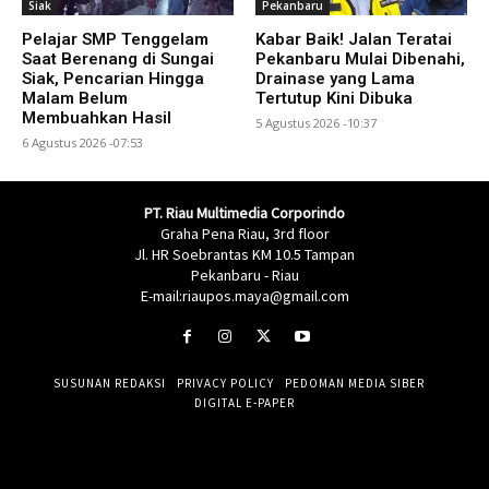
Siak
Pekanbaru
Pelajar SMP Tenggelam
Kabar Baik! Jalan Teratai
Saat Berenang di Sungai
Pekanbaru Mulai Dibenahi,
Siak, Pencarian Hingga
Drainase yang Lama
Malam Belum
Tertutup Kini Dibuka
Membuahkan Hasil
5 Agustus 2026 -10:37
6 Agustus 2026 -07:53
PT. Riau Multimedia Corporindo
Graha Pena Riau, 3rd floor
Jl. HR Soebrantas KM 10.5 Tampan
Pekanbaru - Riau
E-mail:riaupos.maya@gmail.com
SUSUNAN REDAKSI
PRIVACY POLICY
PEDOMAN MEDIA SIBER
DIGITAL E-PAPER