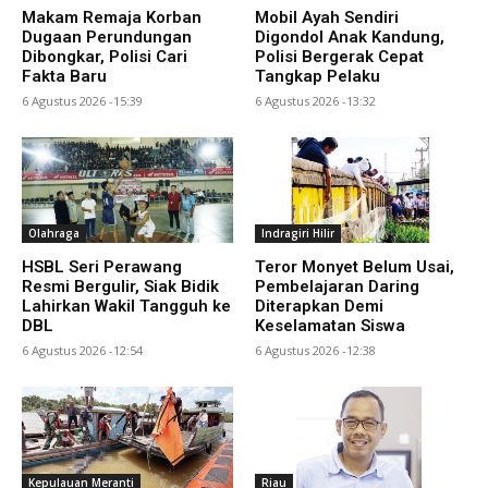
Makam Remaja Korban
Mobil Ayah Sendiri
Dugaan Perundungan
Digondol Anak Kandung,
Dibongkar, Polisi Cari
Polisi Bergerak Cepat
Fakta Baru
Tangkap Pelaku
6 Agustus 2026 -15:39
6 Agustus 2026 -13:32
Olahraga
Indragiri Hilir
HSBL Seri Perawang
Teror Monyet Belum Usai,
Resmi Bergulir, Siak Bidik
Pembelajaran Daring
Lahirkan Wakil Tangguh ke
Diterapkan Demi
DBL
Keselamatan Siswa
6 Agustus 2026 -12:54
6 Agustus 2026 -12:38
Kepulauan Meranti
Riau