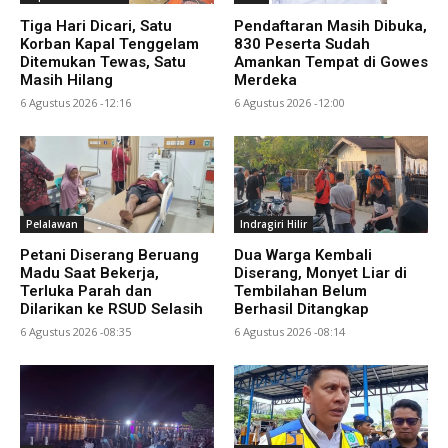
Tiga Hari Dicari, Satu
Pendaftaran Masih Dibuka,
Korban Kapal Tenggelam
830 Peserta Sudah
Ditemukan Tewas, Satu
Amankan Tempat di Gowes
Masih Hilang
Merdeka
6 Agustus 2026 -12:16
6 Agustus 2026 -12:00
Pelalawan
Indragiri Hilir
Petani Diserang Beruang
Dua Warga Kembali
Madu Saat Bekerja,
Diserang, Monyet Liar di
Terluka Parah dan
Tembilahan Belum
Dilarikan ke RSUD Selasih
Berhasil Ditangkap
6 Agustus 2026 -08:35
6 Agustus 2026 -08:14