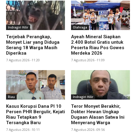
Indragiri Hilir
Olahraga
Terjebak Perangkap,
Ayeah Mineral Siapkan
Monyet Liar yang Diduga
2.400 Botol Gratis untuk
Serang 18 Warga Masih
Peserta Riau Pos Gowes
Diperiksa
Merdeka 2026
7 Agustus 2026 -11:20
7 Agustus 2026 -11:09
Riau
Indragiri Hilir
Kasus Korupsi Dana PI 10
Teror Monyet Berakhir,
Persen PHR Bergulir, Kejati
Dokter Hewan Ungkap
Riau Tetapkan 9
Dugaan Alasan Satwa Ini
Tersangka Baru
Menyerang Warga
7 Agustus 2026 -10:11
7 Agustus 2026 -09:56