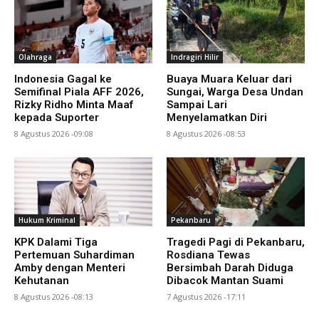
Olahraga
Indragiri Hilir
Indonesia Gagal ke
Buaya Muara Keluar dari
Semifinal Piala AFF 2026,
Sungai, Warga Desa Undan
Rizky Ridho Minta Maaf
Sampai Lari
kepada Suporter
Menyelamatkan Diri
8 Agustus 2026 -09:08
8 Agustus 2026 -08:53
Hukum Kriminal
Pekanbaru
KPK Dalami Tiga
Tragedi Pagi di Pekanbaru,
Pertemuan Suhardiman
Rosdiana Tewas
Amby dengan Menteri
Bersimbah Darah Diduga
Kehutanan
Dibacok Mantan Suami
8 Agustus 2026 -08:13
7 Agustus 2026 -17:11