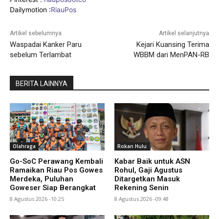
Dailymotion :
RiauPos
Artikel sebelumnya
Artikel selanjutnya
Waspadai Kanker Paru
Kejari Kuansing Terima
sebelum Terlambat
WBBM dari MenPAN-RB
BERITA LAINNYA
Olahraga
Rokan Hulu
Go-SoC Perawang Kembali
Kabar Baik untuk ASN
Ramaikan Riau Pos Gowes
Rohul, Gaji Agustus
Merdeka, Puluhan
Ditargetkan Masuk
Goweser Siap Berangkat
Rekening Senin
8 Agustus 2026 -10:25
8 Agustus 2026 -09:48