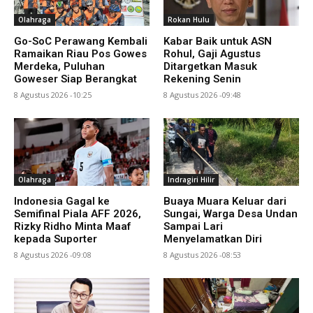
Olahraga
Rokan Hulu
Go-SoC Perawang Kembali
Kabar Baik untuk ASN
Ramaikan Riau Pos Gowes
Rohul, Gaji Agustus
Merdeka, Puluhan
Ditargetkan Masuk
Goweser Siap Berangkat
Rekening Senin
8 Agustus 2026 -10:25
8 Agustus 2026 -09:48
Olahraga
Indragiri Hilir
Indonesia Gagal ke
Buaya Muara Keluar dari
Semifinal Piala AFF 2026,
Sungai, Warga Desa Undan
Rizky Ridho Minta Maaf
Sampai Lari
kepada Suporter
Menyelamatkan Diri
8 Agustus 2026 -09:08
8 Agustus 2026 -08:53