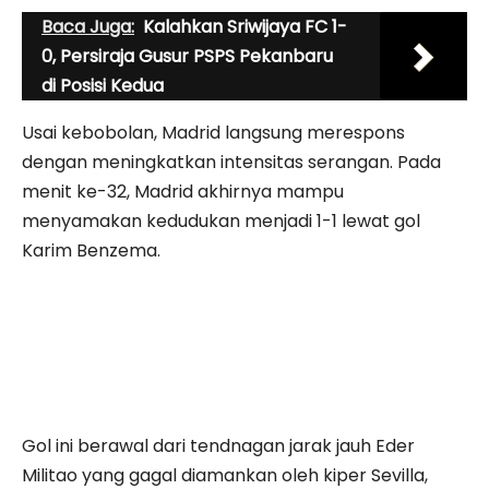
Baca Juga:
Kalahkan Sriwijaya FC 1-
0, Persiraja Gusur PSPS Pekanbaru
di Posisi Kedua
Usai kebobolan, Madrid langsung merespons
dengan meningkatkan intensitas serangan. Pada
menit ke-32, Madrid akhirnya mampu
menyamakan kedudukan menjadi 1-1 lewat gol
Karim Benzema.
Gol ini berawal dari tendnagan jarak jauh Eder
Militao yang gagal diamankan oleh kiper Sevilla,