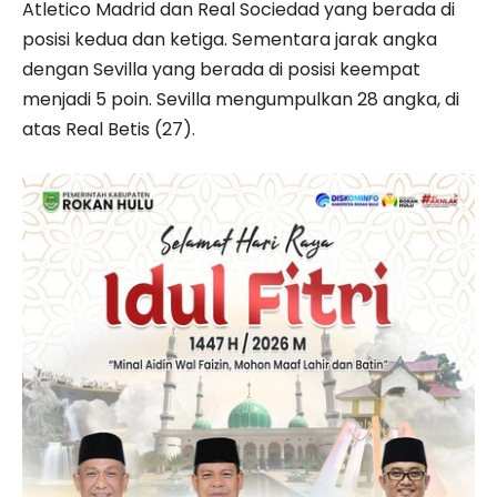
Atletico Madrid dan Real Sociedad yang berada di
posisi kedua dan ketiga. Sementara jarak angka
dengan Sevilla yang berada di posisi keempat
menjadi 5 poin. Sevilla mengumpulkan 28 angka, di
atas Real Betis (27).