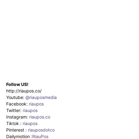
Follow US!
http://riaupos.co/
Youtube:
@riauposmedia
Facebook:
riaupos
Twitter:
riaupos
Instagram:
riaupos.co
Tiktok :
riaupos
Pinterest :
riauposdotco
Dailymotion :
RiauPos