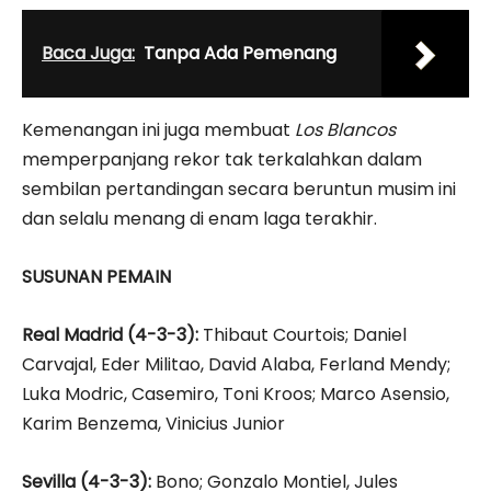
Baca Juga:
Tanpa Ada Pemenang
Kemenangan ini juga membuat
Los Blancos
memperpanjang rekor tak terkalahkan dalam
sembilan pertandingan secara beruntun musim ini
dan selalu menang di enam laga terakhir.
SUSUNAN PEMAIN
Real Madrid (4-3-3):
Thibaut Courtois; Daniel
Carvajal, Eder Militao, David Alaba, Ferland Mendy;
Luka Modric, Casemiro, Toni Kroos; Marco Asensio,
Karim Benzema, Vinicius Junior
Sevilla (4-3-3):
Bono; Gonzalo Montiel, Jules