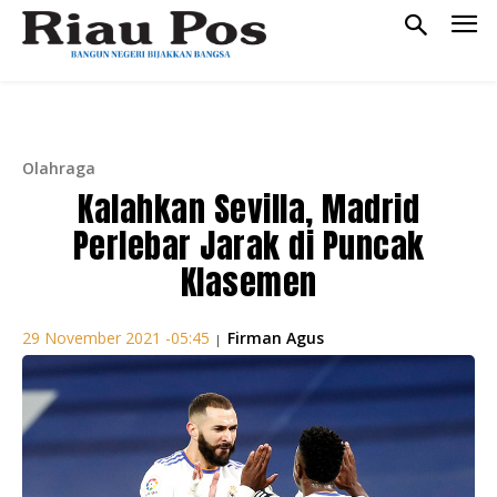
Olahraga
Kalahkan Sevilla, Madrid
Perlebar Jarak di Puncak
Klasemen
Firman Agus
29 November 2021 -05:45
|