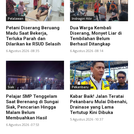
Pelalawan
Indragiri Hilir
Petani Diserang Beruang
Dua Warga Kembali
Madu Saat Bekerja,
Diserang, Monyet Liar di
Terluka Parah dan
Tembilahan Belum
Dilarikan ke RSUD Selasih
Berhasil Ditangkap
6 Agustus 2026 -08:35
6 Agustus 2026 -08:14
Siak
Pekanbaru
Pelajar SMP Tenggelam
Kabar Baik! Jalan Teratai
Saat Berenang di Sungai
Pekanbaru Mulai Dibenahi,
Siak, Pencarian Hingga
Drainase yang Lama
Malam Belum
Tertutup Kini Dibuka
Membuahkan Hasil
5 Agustus 2026 -10:37
6 Agustus 2026 -07:53