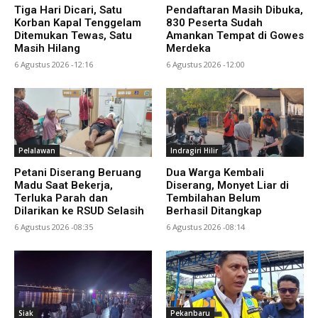
Tiga Hari Dicari, Satu
Pendaftaran Masih Dibuka,
Korban Kapal Tenggelam
830 Peserta Sudah
Ditemukan Tewas, Satu
Amankan Tempat di Gowes
Masih Hilang
Merdeka
6 Agustus 2026 -12:16
6 Agustus 2026 -12:00
Pelalawan
Indragiri Hilir
Petani Diserang Beruang
Dua Warga Kembali
Madu Saat Bekerja,
Diserang, Monyet Liar di
Terluka Parah dan
Tembilahan Belum
Dilarikan ke RSUD Selasih
Berhasil Ditangkap
6 Agustus 2026 -08:35
6 Agustus 2026 -08:14
Siak
Pekanbaru