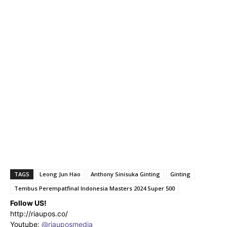
TAGS
Leong Jun Hao
Anthony Sinisuka Ginting
Ginting
Tembus Perempatfinal Indonesia Masters 2024 Super 500
Follow US!
http://riaupos.co/
Youtube:
@riauposmedia