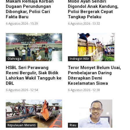
Makam Remaja Korban
Mobil Ayah Sendiri
Dugaan Perundungan
Digondol Anak Kandung,
Dibongkar, Polisi Cari
Polisi Bergerak Cepat
Fakta Baru
Tangkap Pelaku
6 Agustus 2026 -15:39
6 Agustus 2026 -13:32
Olahraga
Indragiri Hilir
HSBL Seri Perawang
Teror Monyet Belum Usai,
Resmi Bergulir, Siak Bidik
Pembelajaran Daring
Lahirkan Wakil Tangguh ke
Diterapkan Demi
DBL
Keselamatan Siswa
6 Agustus 2026 -12:54
6 Agustus 2026 -12:38
Kepulauan Meranti
Riau