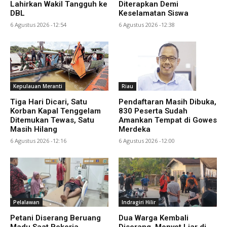
Lahirkan Wakil Tangguh ke
Diterapkan Demi
DBL
Keselamatan Siswa
6 Agustus 2026 -12:54
6 Agustus 2026 -12:38
Kepulauan Meranti
Riau
Tiga Hari Dicari, Satu
Pendaftaran Masih Dibuka,
Korban Kapal Tenggelam
830 Peserta Sudah
Ditemukan Tewas, Satu
Amankan Tempat di Gowes
Masih Hilang
Merdeka
6 Agustus 2026 -12:16
6 Agustus 2026 -12:00
Pelalawan
Indragiri Hilir
Petani Diserang Beruang
Dua Warga Kembali
Madu Saat Bekerja,
Diserang, Monyet Liar di