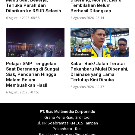
Terluka Parah dan
Tembilahan Belum
Dilarikan ke RSUD Selasih
Berhasil Ditangkap
6 Agustus 2026 -08:35
6 Agustus 2026 -08:14
Siak
Pekanbaru
Pelajar SMP Tenggelam
Kabar Baik! Jalan Teratai
Saat Berenang di Sungai
Pekanbaru Mulai Dibenahi,
Siak, Pencarian Hingga
Drainase yang Lama
Malam Belum
Tertutup Kini Dibuka
Membuahkan Hasil
5 Agustus 2026 -10:37
6 Agustus 2026 -07:53
PT. Riau Multimedia Corporindo
Graha Pena Riau, 3rd floor
Jl. HR Soebrantas KM 10.5 Tampan
Pekanbaru - Riau
E-mail:riaupos.maya@gmail.com