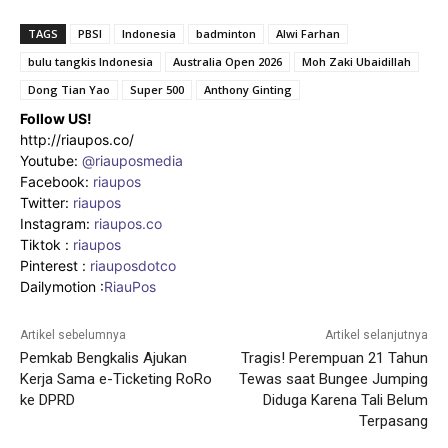
TAGS
PBSI
Indonesia
badminton
Alwi Farhan
bulu tangkis Indonesia
Australia Open 2026
Moh Zaki Ubaidillah
Dong Tian Yao
Super 500
Anthony Ginting
Follow US!
http://riaupos.co/
Youtube:
@riauposmedia
Facebook:
riaupos
Twitter:
riaupos
Instagram:
riaupos.co
Tiktok :
riaupos
Pinterest :
riauposdotco
Dailymotion :
RiauPos
Artikel sebelumnya
Artikel selanjutnya
Pemkab Bengkalis Ajukan
Tragis! Perempuan 21 Tahun
Kerja Sama e-Ticketing RoRo
Tewas saat Bungee Jumping
ke DPRD
Diduga Karena Tali Belum
Terpasang