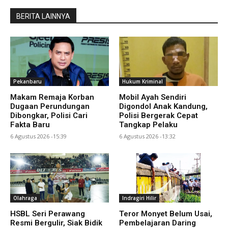
BERITA LAINNYA
Pekanbaru
Hukum Kriminal
Makam Remaja Korban
Mobil Ayah Sendiri
Dugaan Perundungan
Digondol Anak Kandung,
Dibongkar, Polisi Cari
Polisi Bergerak Cepat
Fakta Baru
Tangkap Pelaku
6 Agustus 2026 -15:39
6 Agustus 2026 -13:32
Olahraga
Indragiri Hilir
HSBL Seri Perawang
Teror Monyet Belum Usai,
Resmi Bergulir, Siak Bidik
Pembelajaran Daring