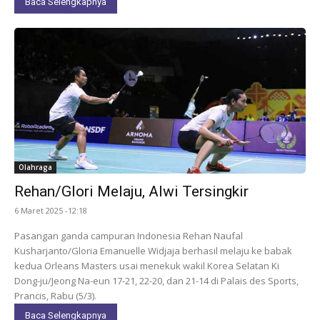
Baca Selengkapnya
Olahraga
Rehan/Glori Melaju, Alwi Tersingkir
6 Maret 2025 -12:18
Pasangan ganda campuran Indonesia Rehan Naufal
Kusharjanto/Gloria Emanuelle Widjaja berhasil melaju ke babak
kedua Orleans Masters usai menekuk wakil Korea Selatan Ki
Dong-ju/Jeong Na-eun 17-21, 22-20, dan 21-14 di Palais des Sports,
Prancis, Rabu (5/3).
Baca Selengkapnya