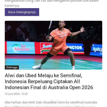
mengalahkan Dong Tian Yao dan mengakhiri periode sulit dalam
kariernya.
Baca Selengkapnya
Olahraga
Alwi dan Ubed Melaju ke Semifinal,
Indonesia Berpeluang Ciptakan All
Indonesian Final di Australia Open 2026
13 Juni 2026 -15:32
Alwi Farhan dan Moh Zaki Ubaidillah lolos ke semifinal Australia