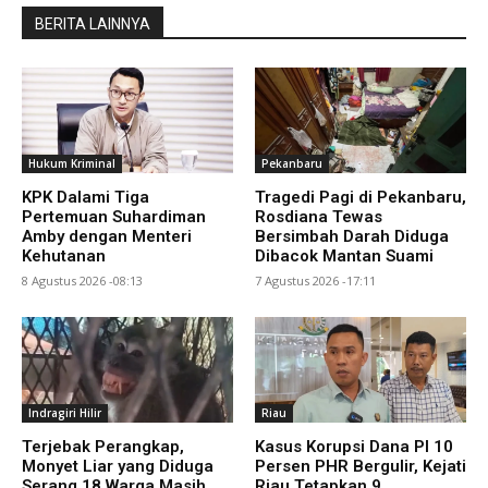
BERITA LAINNYA
Hukum Kriminal
Pekanbaru
KPK Dalami Tiga
Tragedi Pagi di Pekanbaru,
Pertemuan Suhardiman
Rosdiana Tewas
Amby dengan Menteri
Bersimbah Darah Diduga
Kehutanan
Dibacok Mantan Suami
8 Agustus 2026 -08:13
7 Agustus 2026 -17:11
Indragiri Hilir
Riau
Terjebak Perangkap,
Kasus Korupsi Dana PI 10
Monyet Liar yang Diduga
Persen PHR Bergulir, Kejati
Serang 18 Warga Masih
Riau Tetapkan 9