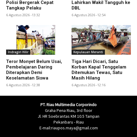
Polisi Bergerak Cepat
Lahirkan Wakil Tangguh ke
Tangkap Pelaku
DBL
6 Agustus 2026 -13:32
6 Agustus 2026 -12:54
Indragiri Hilir
Kepulauan Meranti
Teror Monyet Belum Usai,
Tiga Hari Dicari, Satu
Pembelajaran Daring
Korban Kapal Tenggelam
Diterapkan Demi
Ditemukan Tewas, Satu
Keselamatan Siswa
Masih Hilang
6 Agustus 2026 -12:38
6 Agustus 2026 -12:16
PT. Riau Multimedia Corporindo
Graha Pena Riau, 3rd floor
Jl. HR Soebrantas KM 10.5 Tampan
Pekanbaru - Riau
E-mail:riaupos.maya@gmail.com