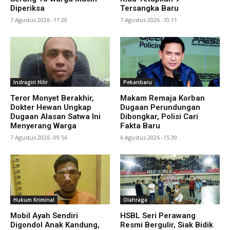
Diperiksa
Tersangka Baru
7 Agustus 2026 -11:20
7 Agustus 2026 -10:11
Indragiri Hilir
Pekanbaru
Teror Monyet Berakhir,
Makam Remaja Korban
Dokter Hewan Ungkap
Dugaan Perundungan
Dugaan Alasan Satwa Ini
Dibongkar, Polisi Cari
Menyerang Warga
Fakta Baru
7 Agustus 2026 -09:56
6 Agustus 2026 -15:39
Hukum Kriminal
Olahraga
Mobil Ayah Sendiri
HSBL Seri Perawang
Digondol Anak Kandung,
Resmi Bergulir, Siak Bidik