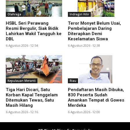
Olahraga
Indragiri Hilir
HSBL Seri Perawang
Teror Monyet Belum Usai,
Resmi Bergulir, Siak Bidik
Pembelajaran Daring
Lahirkan Wakil Tangguh ke
Diterapkan Demi
DBL
Keselamatan Siswa
6 Agustus 2026 -12:54
6 Agustus 2026 -12:38
Kepulauan Meranti
Riau
Tiga Hari Dicari, Satu
Pendaftaran Masih Dibuka,
Korban Kapal Tenggelam
830 Peserta Sudah
Ditemukan Tewas, Satu
Amankan Tempat di Gowes
Masih Hilang
Merdeka
6 Agustus 2026 -12:16
6 Agustus 2026 -12:00