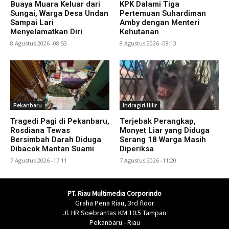
Buaya Muara Keluar dari
KPK Dalami Tiga
Sungai, Warga Desa Undan
Pertemuan Suhardiman
Sampai Lari
Amby dengan Menteri
Menyelamatkan Diri
Kehutanan
8 Agustus 2026 -08:53
8 Agustus 2026 -08:13
Pekanbaru
Indragiri Hilir
Tragedi Pagi di Pekanbaru,
Terjebak Perangkap,
Rosdiana Tewas
Monyet Liar yang Diduga
Bersimbah Darah Diduga
Serang 18 Warga Masih
Dibacok Mantan Suami
Diperiksa
7 Agustus 2026 -17:11
7 Agustus 2026 -11:20
PT. Riau Multimedia Corporindo
Graha Pena Riau, 3rd floor
Jl. HR Soebrantas KM 10.5 Tampan
Pekanbaru - Riau