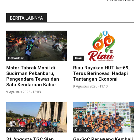
BERITA LAINNYA
Pekanbaru
Riau
Motor Tabrak Mobil di
Riau Rayakan HUT ke-69,
Sudirman Pekanbaru,
Terus Berinovasi Hadapi
Pengendara Tewas dan
Tantangan Ekonomi
Satu Kendaraan Kabur
9 Agustus 2026 -11:10
9 Agustus 2026 -12:03
Olahraga
Olahraga
31 Anggota TGC Siap
Go-SoC Perawang Kembali