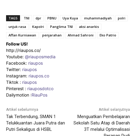
TAGS
TNI
dpr
PBNU
Uya Kuya
muhammadiyah
polri
unjuk rasa
Kapolri
Panglima TNI
aksi anarkis
Affan Kurniawan
penjarahan
Ahmad Sahroni
Eko Patrio
Follow US!
http://riaupos.co/
Youtube:
@riauposmedia
Facebook:
riaupos
Twitter:
riaupos
Instagram:
riaupos.co
Tiktok :
riaupos
Pinterest :
riauposdotco
Dailymotion :
RiauPos
Artikel sebelumnya
Artikel selanjutnya
Tak Terbendung, SMAN 1
Menguatkan Pembelajaran
Telukkuantan Juara Putra dan
Sekolah Satu Atap di Daerah
Putri Sekaligus di HSBL
3T melalui Optimalisasi
Peranan Dudi