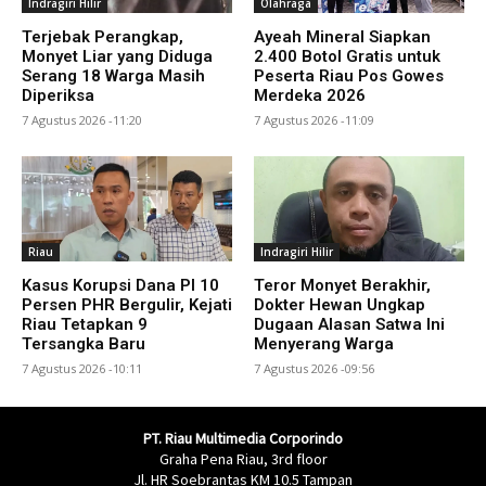
Indragiri Hilir
Olahraga
Terjebak Perangkap,
Ayeah Mineral Siapkan
Monyet Liar yang Diduga
2.400 Botol Gratis untuk
Serang 18 Warga Masih
Peserta Riau Pos Gowes
Diperiksa
Merdeka 2026
7 Agustus 2026 -11:20
7 Agustus 2026 -11:09
Riau
Indragiri Hilir
Kasus Korupsi Dana PI 10
Teror Monyet Berakhir,
Persen PHR Bergulir, Kejati
Dokter Hewan Ungkap
Riau Tetapkan 9
Dugaan Alasan Satwa Ini
Tersangka Baru
Menyerang Warga
7 Agustus 2026 -10:11
7 Agustus 2026 -09:56
PT. Riau Multimedia Corporindo
Graha Pena Riau, 3rd floor
Jl. HR Soebrantas KM 10.5 Tampan