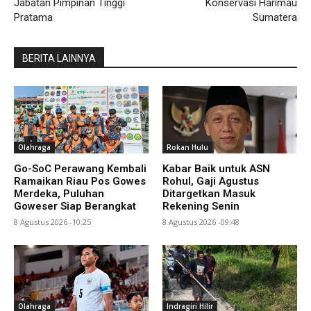
Jabatan Pimpinan Tinggi
Konservasi Harimau
Pratama
Sumatera
BERITA LAINNYA
Olahraga
Rokan Hulu
Go-SoC Perawang Kembali
Kabar Baik untuk ASN
Ramaikan Riau Pos Gowes
Rohul, Gaji Agustus
Merdeka, Puluhan
Ditargetkan Masuk
Goweser Siap Berangkat
Rekening Senin
8 Agustus 2026 -10:25
8 Agustus 2026 -09:48
Olahraga
Indragiri Hilir