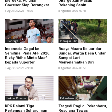
Merdeka, Puluhan
Ditargetkan Masuk
Goweser Siap Berangkat
Rekening Senin
8 Agustus 2026 -10:25
8 Agustus 2026 -09:48
Olahraga
Indragiri Hilir
Indonesia Gagal ke
Buaya Muara Keluar dari
Semifinal Piala AFF 2026,
Sungai, Warga Desa Undan
Rizky Ridho Minta Maaf
Sampai Lari
kepada Suporter
Menyelamatkan Diri
8 Agustus 2026 -09:08
8 Agustus 2026 -08:53
Hukum Kriminal
Pekanbaru
KPK Dalami Tiga
Tragedi Pagi di Pekanbaru,
Pertemuan Suhardiman
Rosdiana Tewas