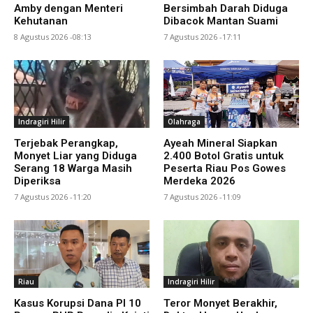
Amby dengan Menteri
Bersimbah Darah Diduga
Kehutanan
Dibacok Mantan Suami
8 Agustus 2026 -08:13
7 Agustus 2026 -17:11
Indragiri Hilir
Olahraga
Terjebak Perangkap,
Ayeah Mineral Siapkan
Monyet Liar yang Diduga
2.400 Botol Gratis untuk
Serang 18 Warga Masih
Peserta Riau Pos Gowes
Diperiksa
Merdeka 2026
7 Agustus 2026 -11:20
7 Agustus 2026 -11:09
Riau
Indragiri Hilir
Kasus Korupsi Dana PI 10
Teror Monyet Berakhir,