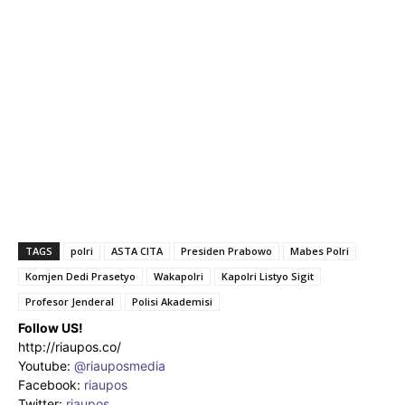
TAGS
polri
ASTA CITA
Presiden Prabowo
Mabes Polri
Komjen Dedi Prasetyo
Wakapolri
Kapolri Listyo Sigit
Profesor Jenderal
Polisi Akademisi
Follow US!
http://riaupos.co/
Youtube:
@riauposmedia
Facebook:
riaupos
Twitter:
riaupos