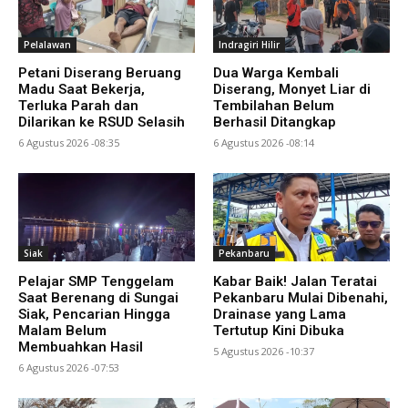
Pelalawan
Indragiri Hilir
Petani Diserang Beruang
Dua Warga Kembali
Madu Saat Bekerja,
Diserang, Monyet Liar di
Terluka Parah dan
Tembilahan Belum
Dilarikan ke RSUD Selasih
Berhasil Ditangkap
6 Agustus 2026 -08:35
6 Agustus 2026 -08:14
Siak
Pekanbaru
Pelajar SMP Tenggelam
Kabar Baik! Jalan Teratai
Saat Berenang di Sungai
Pekanbaru Mulai Dibenahi,
Siak, Pencarian Hingga
Drainase yang Lama
Malam Belum
Tertutup Kini Dibuka
Membuahkan Hasil
5 Agustus 2026 -10:37
6 Agustus 2026 -07:53