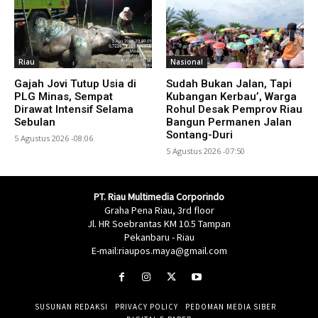
Riau
Nasional
Gajah Jovi Tutup Usia di
Sudah Bukan Jalan, Tapi
PLG Minas, Sempat
Kubangan Kerbau’, Warga
Dirawat Intensif Selama
Rohul Desak Pemprov Riau
Sebulan
Bangun Permanen Jalan
Sontang-Duri
5 Agustus 2026 -08:06
5 Agustus 2026 -07:50
PT. Riau Multimedia Corporindo
Graha Pena Riau, 3rd floor
Jl. HR Soebrantas KM 10.5 Tampan
Pekanbaru - Riau
E-mail:riaupos.maya@gmail.com
SUSUNAN REDAKSI
PRIVACY POLICY
PEDOMAN MEDIA SIBER