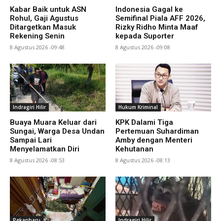
Kabar Baik untuk ASN
Indonesia Gagal ke
Rohul, Gaji Agustus
Semifinal Piala AFF 2026,
Ditargetkan Masuk
Rizky Ridho Minta Maaf
Rekening Senin
kepada Suporter
8 Agustus 2026 -09:48
8 Agustus 2026 -09:08
Indragiri Hilir
Hukum Kriminal
Buaya Muara Keluar dari
KPK Dalami Tiga
Sungai, Warga Desa Undan
Pertemuan Suhardiman
Sampai Lari
Amby dengan Menteri
Menyelamatkan Diri
Kehutanan
8 Agustus 2026 -08:53
8 Agustus 2026 -08:13
Pekanbaru
Indragiri Hilir