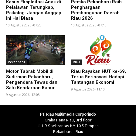
Kasus Eksploitasi Anak di
Pemko Pekanbaru Raih
Pelalawan Terungkap,
Penghargaan
Psikolog: Jangan Anggap
Pembangunan Daerah
Ini Hal Biasa
Riau 2026
10 Agustus 2026 -07:23
10 Agustus 2026 -07:13
Pekanbaru
Riau
Motor Tabrak Mobil di
Riau Rayakan HUT ke-69,
Sudirman Pekanbaru,
Terus Berinovasi Hadapi
Pengendara Tewas dan
Tantangan Ekonomi
Satu Kendaraan Kabur
9 Agustus 2026 -11:10
9 Agustus 2026 -12:03
PT. Riau Multimedia Corporindo
Graha Pena Riau, 3rd floor
Jl. HR Soebrantas KM 10.5 Tampan
Pekanbaru - Riau