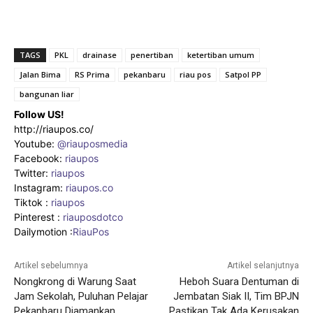
TAGS
PKL
drainase
penertiban
ketertiban umum
Jalan Bima
RS Prima
pekanbaru
riau pos
Satpol PP
bangunan liar
Follow US!
http://riaupos.co/
Youtube:
@riauposmedia
Facebook:
riaupos
Twitter:
riaupos
Instagram:
riaupos.co
Tiktok :
riaupos
Pinterest :
riauposdotco
Dailymotion :
RiauPos
Artikel sebelumnya
Artikel selanjutnya
Nongkrong di Warung Saat
Heboh Suara Dentuman di
Jam Sekolah, Puluhan Pelajar
Jembatan Siak II, Tim BPJN
Pekanbaru Diamankan
Pastikan Tak Ada Kerusakan