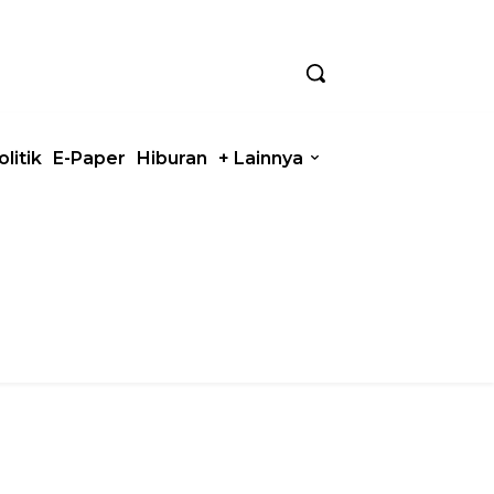
olitik
E-Paper
Hiburan
+ Lainnya