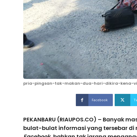
pria-pingsan-tak-makan-dua-hari-dikira-kena-v
Facebook
T
PEKANBARU (RIAUPOS.CO) – Banyak ma
bulat-bulat informasi yang tersebar di 
Facebook
, bahkan tak jarang mengang