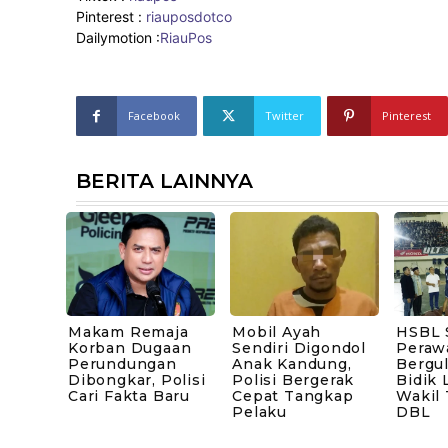
Pinterest :
riauposdotco
Dailymotion :
RiauPos
Facebook
Twitter
Pinterest
BERITA LAINNYA
Makam Remaja
Mobil Ayah
HSBL 
Korban Dugaan
Sendiri Digondol
Peraw
Perundungan
Anak Kandung,
Bergul
Dibongkar, Polisi
Polisi Bergerak
Bidik 
Cari Fakta Baru
Cepat Tangkap
Wakil
Pelaku
DBL