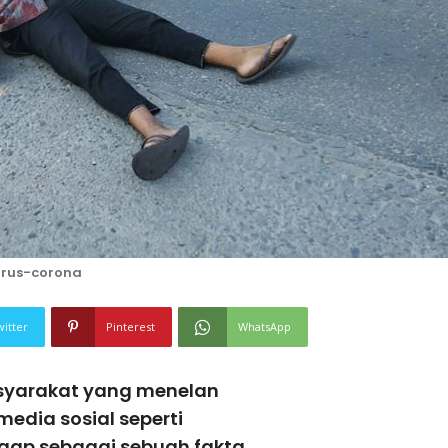
irus-corona
witter
Pinterest
WhatsApp
syarakat yang menelan
media sosial seperti
gap sebagai sebuah fakta.