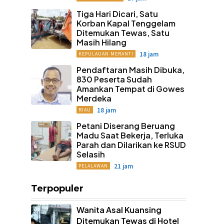
Tiga Hari Dicari, Satu
Korban Kapal Tenggelam
Ditemukan Tewas, Satu
Masih Hilang
18 jam
KEPULAUAN MERANTI
Pendaftaran Masih Dibuka,
830 Peserta Sudah
Amankan Tempat di Gowes
Merdeka
18 jam
RIAU
Petani Diserang Beruang
Madu Saat Bekerja, Terluka
Parah dan Dilarikan ke RSUD
Selasih
21 jam
PELALAWAN
Terpopuler
Wanita Asal Kuansing
Ditemukan Tewas di Hotel