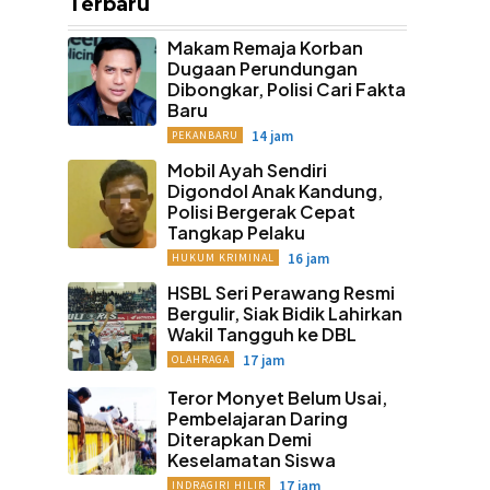
Terbaru
Makam Remaja Korban
Dugaan Perundungan
Dibongkar, Polisi Cari Fakta
Baru
14 jam
PEKANBARU
Mobil Ayah Sendiri
Digondol Anak Kandung,
Polisi Bergerak Cepat
Tangkap Pelaku
16 jam
HUKUM KRIMINAL
HSBL Seri Perawang Resmi
Bergulir, Siak Bidik Lahirkan
Wakil Tangguh ke DBL
17 jam
OLAHRAGA
Teror Monyet Belum Usai,
Pembelajaran Daring
Diterapkan Demi
Keselamatan Siswa
17 jam
INDRAGIRI HILIR