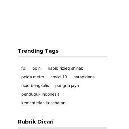
Trending Tags
fpi
opini
habib rizieq shihab
polda metro
covid-19
narapidana
rsud bengkalis
pangda jaya
penduduk indonesia
kementerian kesehatan
Rubrik Dicari