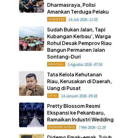
Dharmasraya, Polisi
Amankan Terduga Pelaku
14 Juli 2026 -11:55
SUMATERA
Sudah Bukan Jalan, Tapi
Kubangan Kerbau’, Warga
Rohul Desak Pemprov Riau
Bangun Permanen Jalan
Sontang-Duri
5 Agustus 2026 -07:50
NASIONAL
Tata Kelola Kehutanan
Riau, Kerusakan di Daerah,
Uang di Pusat
14 Januari 2026 -09:18
OPINI
Pretty Blossom Resmi
Ekspansi ke Pekanbaru,
Ramaikan Industri Wedding
7 Mei 2026 -11:29
EKONOMI BISNIS
Didemo Emak-emak, Tujuh