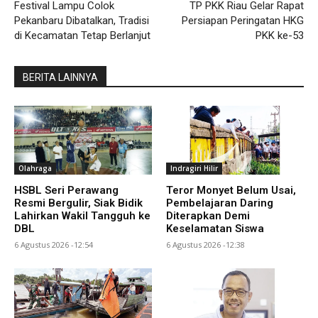
Festival Lampu Colok
TP PKK Riau Gelar Rapat
Pekanbaru Dibatalkan, Tradisi
Persiapan Peringatan HKG
di Kecamatan Tetap Berlanjut
PKK ke-53
BERITA LAINNYA
Olahraga
Indragiri Hilir
HSBL Seri Perawang
Teror Monyet Belum Usai,
Resmi Bergulir, Siak Bidik
Pembelajaran Daring
Lahirkan Wakil Tangguh ke
Diterapkan Demi
DBL
Keselamatan Siswa
6 Agustus 2026 -12:54
6 Agustus 2026 -12:38