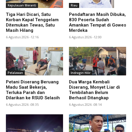
Kepulauan Meranti
Riau
Tiga Hari Dicari, Satu
Pendaftaran Masih Dibuka,
Korban Kapal Tenggelam
830 Peserta Sudah
Ditemukan Tewas, Satu
Amankan Tempat di Gowes
Masih Hilang
Merdeka
6 Agustus 2026 -12:16
6 Agustus 2026 -12:00
Pelalawan
Indragiri Hilir
Petani Diserang Beruang
Dua Warga Kembali
Madu Saat Bekerja,
Diserang, Monyet Liar di
Terluka Parah dan
Tembilahan Belum
Dilarikan ke RSUD Selasih
Berhasil Ditangkap
6 Agustus 2026 -08:35
6 Agustus 2026 -08:14