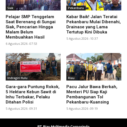
Siak
Pekanbaru
Pelajar SMP Tenggelam
Kabar Baik! Jalan Teratai
Saat Berenang di Sungai
Pekanbaru Mulai Dibenahi,
Siak, Pencarian Hingga
Drainase yang Lama
Malam Belum
Tertutup Kini Dibuka
Membuahkan Hasil
5 Agustus 2026 -10:37
6 Agustus 2026 -07:53
Indragiri Hulu
Riau
Gara-gara Puntung Rokok,
Pacu Jalur Bawa Berkah,
5 Hektare Kebun Sawit di
Menteri PU Siap Kaji
Inhu Terbakar, Pelaku
Pembangunan Tol
Ditahan Polisi
Pekanbaru-Kuansing
5 Agustus 2026 -09:31
5 Agustus 2026 -09:19
PT. Riau Multimedia Corporindo