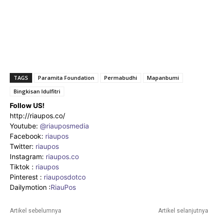
TAGS
Paramita Foundation
Permabudhi
Mapanbumi
Bingkisan Idulfitri
Follow US!
http://riaupos.co/
Youtube:
@riauposmedia
Facebook:
riaupos
Twitter:
riaupos
Instagram:
riaupos.co
Tiktok :
riaupos
Pinterest :
riauposdotco
Dailymotion :
RiauPos
Artikel sebelumnya
Artikel selanjutnya