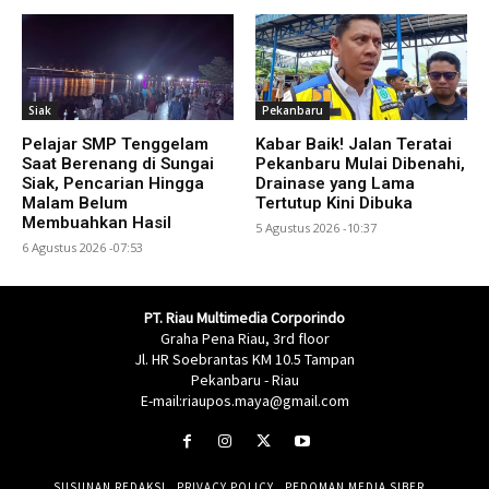
Siak
Pekanbaru
Pelajar SMP Tenggelam
Kabar Baik! Jalan Teratai
Saat Berenang di Sungai
Pekanbaru Mulai Dibenahi,
Siak, Pencarian Hingga
Drainase yang Lama
Malam Belum
Tertutup Kini Dibuka
Membuahkan Hasil
5 Agustus 2026 -10:37
6 Agustus 2026 -07:53
PT. Riau Multimedia Corporindo
Graha Pena Riau, 3rd floor
Jl. HR Soebrantas KM 10.5 Tampan
Pekanbaru - Riau
E-mail:riaupos.maya@gmail.com
SUSUNAN REDAKSI
PRIVACY POLICY
PEDOMAN MEDIA SIBER