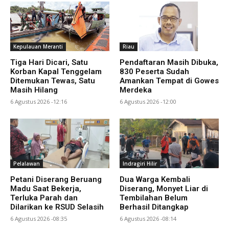
Kepulauan Meranti
Riau
Tiga Hari Dicari, Satu
Pendaftaran Masih Dibuka,
Korban Kapal Tenggelam
830 Peserta Sudah
Ditemukan Tewas, Satu
Amankan Tempat di Gowes
Masih Hilang
Merdeka
6 Agustus 2026 -12:16
6 Agustus 2026 -12:00
Pelalawan
Indragiri Hilir
Petani Diserang Beruang
Dua Warga Kembali
Madu Saat Bekerja,
Diserang, Monyet Liar di
Terluka Parah dan
Tembilahan Belum
Dilarikan ke RSUD Selasih
Berhasil Ditangkap
6 Agustus 2026 -08:35
6 Agustus 2026 -08:14