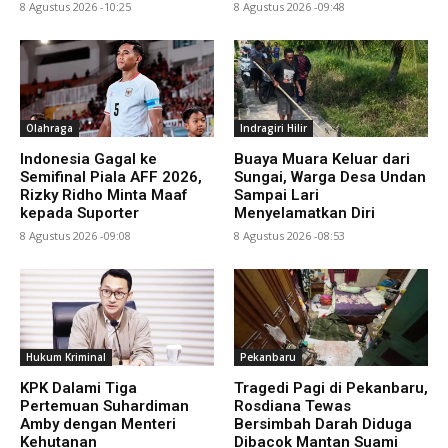
8 Agustus 2026 -10:25
8 Agustus 2026 -09:48
Olahraga
Indragiri Hilir
Indonesia Gagal ke
Buaya Muara Keluar dari
Semifinal Piala AFF 2026,
Sungai, Warga Desa Undan
Rizky Ridho Minta Maaf
Sampai Lari
kepada Suporter
Menyelamatkan Diri
8 Agustus 2026 -09:08
8 Agustus 2026 -08:53
Hukum Kriminal
Pekanbaru
KPK Dalami Tiga
Tragedi Pagi di Pekanbaru,
Pertemuan Suhardiman
Rosdiana Tewas
Amby dengan Menteri
Bersimbah Darah Diduga
Kehutanan
Dibacok Mantan Suami