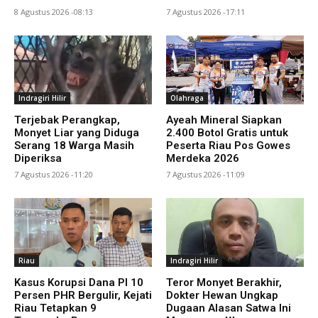
8 Agustus 2026 -08:13
7 Agustus 2026 -17:11
Indragiri Hilir
Olahraga
Terjebak Perangkap,
Ayeah Mineral Siapkan
Monyet Liar yang Diduga
2.400 Botol Gratis untuk
Serang 18 Warga Masih
Peserta Riau Pos Gowes
Diperiksa
Merdeka 2026
7 Agustus 2026 -11:20
7 Agustus 2026 -11:09
Riau
Indragiri Hilir
Kasus Korupsi Dana PI 10
Teror Monyet Berakhir,
Persen PHR Bergulir, Kejati
Dokter Hewan Ungkap
Riau Tetapkan 9
Dugaan Alasan Satwa Ini