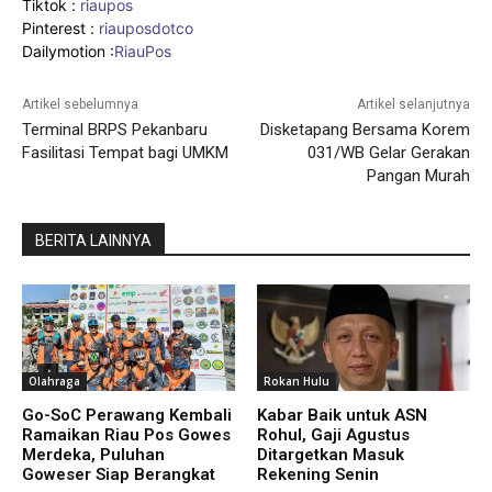
Tiktok :
riaupos
Pinterest :
riauposdotco
Dailymotion :
RiauPos
Artikel sebelumnya
Artikel selanjutnya
Terminal BRPS Pekanbaru
Disketapang Bersama Korem
Fasilitasi Tempat bagi UMKM
031/WB Gelar Gerakan
Pangan Murah
BERITA LAINNYA
Olahraga
Rokan Hulu
Go-SoC Perawang Kembali
Kabar Baik untuk ASN
Ramaikan Riau Pos Gowes
Rohul, Gaji Agustus
Merdeka, Puluhan
Ditargetkan Masuk
Goweser Siap Berangkat
Rekening Senin