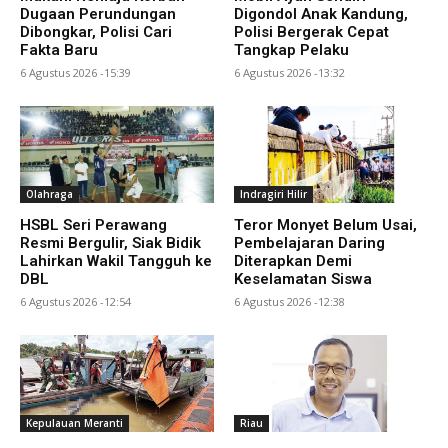
Dugaan Perundungan
Digondol Anak Kandung,
Dibongkar, Polisi Cari
Polisi Bergerak Cepat
Fakta Baru
Tangkap Pelaku
6 Agustus 2026 -15:39
6 Agustus 2026 -13:32
Olahraga
Indragiri Hilir
HSBL Seri Perawang
Teror Monyet Belum Usai,
Resmi Bergulir, Siak Bidik
Pembelajaran Daring
Lahirkan Wakil Tangguh ke
Diterapkan Demi
DBL
Keselamatan Siswa
6 Agustus 2026 -12:54
6 Agustus 2026 -12:38
Kepulauan Meranti
Riau