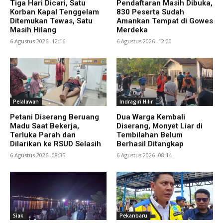
Tiga Hari Dicari, Satu
Pendaftaran Masih Dibuka,
Korban Kapal Tenggelam
830 Peserta Sudah
Ditemukan Tewas, Satu
Amankan Tempat di Gowes
Masih Hilang
Merdeka
6 Agustus 2026 -12:16
6 Agustus 2026 -12:00
Pelalawan
Indragiri Hilir
Petani Diserang Beruang
Dua Warga Kembali
Madu Saat Bekerja,
Diserang, Monyet Liar di
Terluka Parah dan
Tembilahan Belum
Dilarikan ke RSUD Selasih
Berhasil Ditangkap
6 Agustus 2026 -08:35
6 Agustus 2026 -08:14
Siak
Pekanbaru