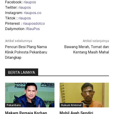
Facebook:
riaupos
Twitter:
riaupos
Instagram:
riaupos.co
Tiktok :
riaupos
Pinterest :
riauposdotco
Dailymotion :
RiauPos
Artikel sebelumnya
Artikel selanjutnya
Pencuri Besi Plang Nama
Bawang Merah, Tomat dan
Klinik Polresta Pekanbaru
Kentang Masih Mahal
Ditangkap
BERITA LAINNYA
Pekanbaru
Hukum Kriminal
Makam Remaja Korban
Mobil Ayah Sendiri