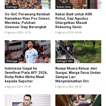
Olahraga
Rokan Hulu
Go-SoC Perawang Kembali
Kabar Baik untuk ASN
Ramaikan Riau Pos Gowes
Rohul, Gaji Agustus
Merdeka, Puluhan
Ditargetkan Masuk
Goweser Siap Berangkat
Rekening Senin
8 Agustus 2026 -10:25
8 Agustus 2026 -09:48
Olahraga
Indragiri Hilir
Indonesia Gagal ke
Buaya Muara Keluar dari
Semifinal Piala AFF 2026,
Sungai, Warga Desa Undan
Rizky Ridho Minta Maaf
Sampai Lari
kepada Suporter
Menyelamatkan Diri
8 Agustus 2026 -09:08
8 Agustus 2026 -08:53