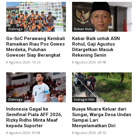
Olahraga
Rokan Hulu
Go-SoC Perawang Kembali
Kabar Baik untuk ASN
Ramaikan Riau Pos Gowes
Rohul, Gaji Agustus
Merdeka, Puluhan
Ditargetkan Masuk
Goweser Siap Berangkat
Rekening Senin
8 Agustus 2026 -10:25
8 Agustus 2026 -09:48
Olahraga
Indragiri Hilir
Indonesia Gagal ke
Buaya Muara Keluar dari
Semifinal Piala AFF 2026,
Sungai, Warga Desa Undan
Rizky Ridho Minta Maaf
Sampai Lari
kepada Suporter
Menyelamatkan Diri
8 Agustus 2026 -09:08
8 Agustus 2026 -08:53