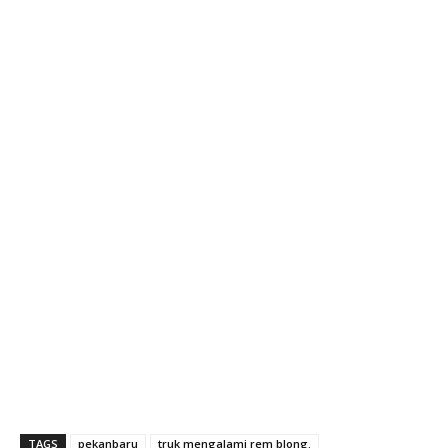
TAGS
pekanbaru
truk mengalami rem blong.