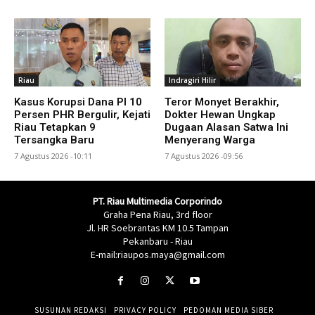
Riau
Indragiri Hilir
Kasus Korupsi Dana PI 10
Teror Monyet Berakhir,
Persen PHR Bergulir, Kejati
Dokter Hewan Ungkap
Riau Tetapkan 9
Dugaan Alasan Satwa Ini
Tersangka Baru
Menyerang Warga
7 Agustus 2026 -10:11
7 Agustus 2026 -09:56
PT. Riau Multimedia Corporindo
Graha Pena Riau, 3rd floor
Jl. HR Soebrantas KM 10.5 Tampan
Pekanbaru - Riau
E-mail:riaupos.maya@gmail.com
SUSUNAN REDAKSI
PRIVACY POLICY
PEDOMAN MEDIA SIBER