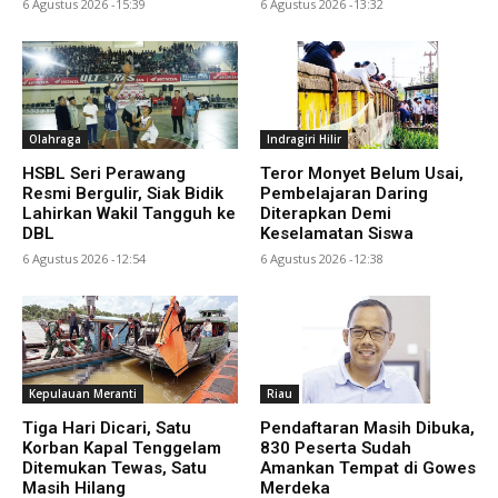
6 Agustus 2026 -15:39
6 Agustus 2026 -13:32
Olahraga
Indragiri Hilir
HSBL Seri Perawang
Teror Monyet Belum Usai,
Resmi Bergulir, Siak Bidik
Pembelajaran Daring
Lahirkan Wakil Tangguh ke
Diterapkan Demi
DBL
Keselamatan Siswa
6 Agustus 2026 -12:54
6 Agustus 2026 -12:38
Kepulauan Meranti
Riau
Tiga Hari Dicari, Satu
Pendaftaran Masih Dibuka,
Korban Kapal Tenggelam
830 Peserta Sudah
Ditemukan Tewas, Satu
Amankan Tempat di Gowes
Masih Hilang
Merdeka