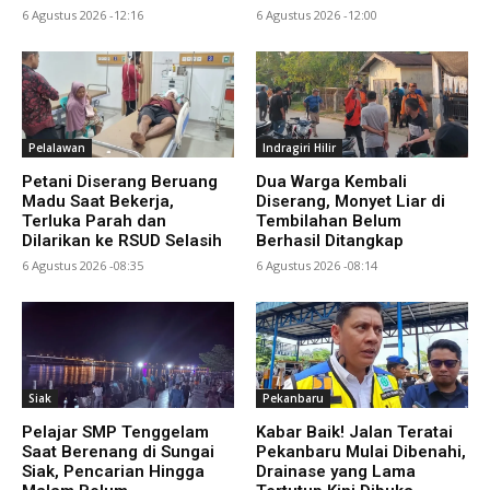
6 Agustus 2026 -12:16
6 Agustus 2026 -12:00
Pelalawan
Indragiri Hilir
Petani Diserang Beruang
Dua Warga Kembali
Madu Saat Bekerja,
Diserang, Monyet Liar di
Terluka Parah dan
Tembilahan Belum
Dilarikan ke RSUD Selasih
Berhasil Ditangkap
6 Agustus 2026 -08:35
6 Agustus 2026 -08:14
Siak
Pekanbaru
Pelajar SMP Tenggelam
Kabar Baik! Jalan Teratai
Saat Berenang di Sungai
Pekanbaru Mulai Dibenahi,
Siak, Pencarian Hingga
Drainase yang Lama