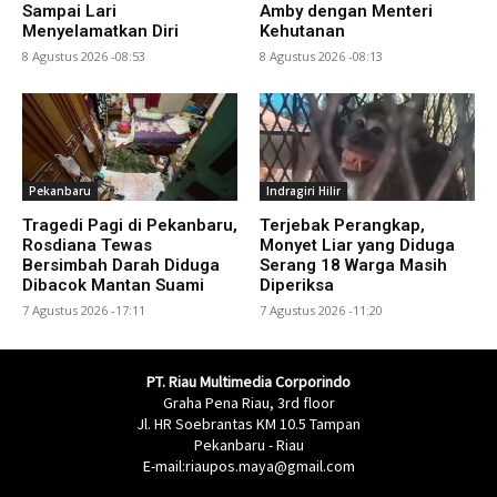
Sampai Lari
Amby dengan Menteri
Menyelamatkan Diri
Kehutanan
8 Agustus 2026 -08:53
8 Agustus 2026 -08:13
Pekanbaru
Indragiri Hilir
Tragedi Pagi di Pekanbaru,
Terjebak Perangkap,
Rosdiana Tewas
Monyet Liar yang Diduga
Bersimbah Darah Diduga
Serang 18 Warga Masih
Dibacok Mantan Suami
Diperiksa
7 Agustus 2026 -17:11
7 Agustus 2026 -11:20
PT. Riau Multimedia Corporindo
Graha Pena Riau, 3rd floor
Jl. HR Soebrantas KM 10.5 Tampan
Pekanbaru - Riau
E-mail:riaupos.maya@gmail.com