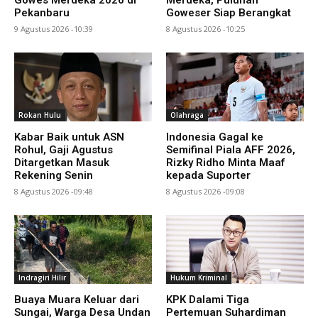
Gowes Merdeka 2026 di
Merdeka, Puluhan
Pekanbaru
Goweser Siap Berangkat
9 Agustus 2026 -10:39
8 Agustus 2026 -10:25
Rokan Hulu
Olahraga
Kabar Baik untuk ASN
Indonesia Gagal ke
Rohul, Gaji Agustus
Semifinal Piala AFF 2026,
Ditargetkan Masuk
Rizky Ridho Minta Maaf
Rekening Senin
kepada Suporter
8 Agustus 2026 -09:48
8 Agustus 2026 -09:08
Indragiri Hilir
Hukum Kriminal
Buaya Muara Keluar dari
KPK Dalami Tiga
Sungai, Warga Desa Undan
Pertemuan Suhardiman