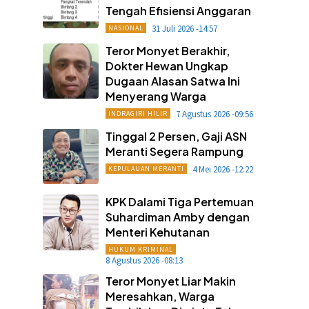
Tengah Efisiensi Anggaran
31 Juli 2026 -14:57
NASIONAL
Teror Monyet Berakhir,
Dokter Hewan Ungkap
Dugaan Alasan Satwa Ini
Menyerang Warga
7 Agustus 2026 -09:56
INDRAGIRI HILIR
Tinggal 2 Persen, Gaji ASN
Meranti Segera Rampung
4 Mei 2026 -12:22
KEPULAUAN MERANTI
KPK Dalami Tiga Pertemuan
Suhardiman Amby dengan
Menteri Kehutanan
HUKUM KRIMINAL
8 Agustus 2026 -08:13
Teror Monyet Liar Makin
Meresahkan, Warga