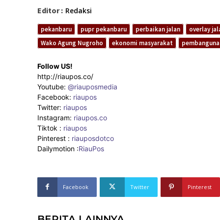
Editor :
Redaksi
pekanbaru
pupr pekanbaru
perbaikan jalan
overlay jal
Wako Agung Nugroho
ekonomi masyarakat
pembanguna
Follow US!
http://riaupos.co/
Youtube:
@riauposmedia
Facebook:
riaupos
Twitter:
riaupos
Instagram:
riaupos.co
Tiktok :
riaupos
Pinterest :
riauposdotco
Dailymotion :
RiauPos
Facebook
Twitter
Pinterest
BERITA LAINNYA