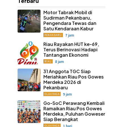
Terbaru
Motor Tabrak Mobil di
Sudirman Pekanbaru,
Pengendara Tewas dan
Satu Kendaraan Kabur
7 jam
PEKANBARU
Riau Rayakan HUT ke-69,
Terus Berinovasi Hadapi
Tantangan Ekonomi
8 jam
RIAU
31 Anggota TGC Siap
Meriahkan Riau Pos Gowes
Merdeka 2026 di
Pekanbaru
9 jam
OLAHRAGA
Go-SoC Perawang Kembali
Ramaikan Riau Pos Gowes
Merdeka, Puluhan Goweser
Siap Berangkat
1 hari
OLAHRAGA