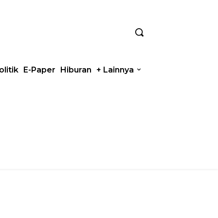
olitik
E-Paper
Hiburan
+ Lainnya