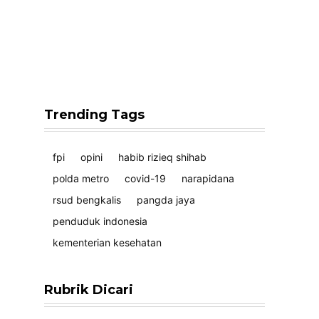
Trending Tags
fpi
opini
habib rizieq shihab
polda metro
covid-19
narapidana
rsud bengkalis
pangda jaya
penduduk indonesia
kementerian kesehatan
Rubrik Dicari