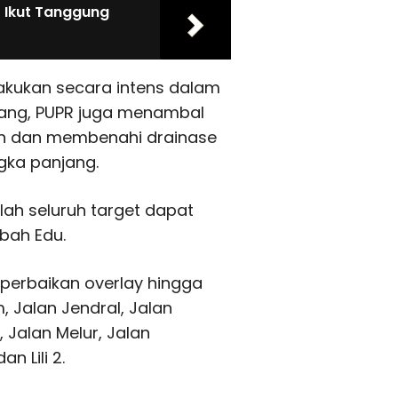
D Ikut Tanggung
akukan secara intens dalam
ulang, PUPR juga menambal
un dan membenahi drainase
ngka panjang.
Allah seluruh target dapat
bah Edu.
perbaikan overlay hingga
, Jalan Jendral, Jalan
 Jalan Melur, Jalan
n Lili 2.