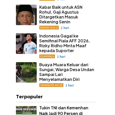
Kabar Baik untuk ASN
Rohul, Gaji Agustus
Ditargetkan Masuk
Rekening Senin
1 hari
ROKAN HULU
Indonesia Gagal ke
Semifinal Piala AFF 2026,
Rizky Ridho Minta Maaf
kepada Suporter
1 hari
OLAHRAGA
Buaya Muara Keluar dari
Sungai, Warga Desa Undan
Sampai Lari
Menyelamatkan Diri
1 hari
INDRAGIRI HILIR
Terpopuler
Tukin TNI dan Kemenhan
Naik Jadi 90 Persen di