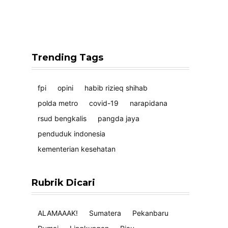
Trending Tags
fpi
opini
habib rizieq shihab
polda metro
covid-19
narapidana
rsud bengkalis
pangda jaya
penduduk indonesia
kementerian kesehatan
Rubrik Dicari
ALAMAAAK!
Sumatera
Pekanbaru