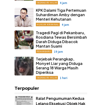
4 jam
INDRAGIRI HILIR
KPK Dalami Tiga Pertemuan
Suhardiman Amby dengan
Menteri Kehutanan
4 jam
HUKUM KRIMINAL
Tragedi Pagi di Pekanbaru,
Rosdiana Tewas Bersimbah
Darah Diduga Dibacok
Mantan Suami
19 jam
PEKANBARU
Terjebak Perangkap,
Monyet Liar yang Diduga
Serang 18 Warga Masih
Diperiksa
1 hari
INDRAGIRI HILIR
Terpopuler
Ralat Pengumuman Kedua
Lelang Eksekusi Objek Hak