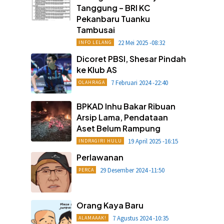
Tanggung – BRI KC
Pekanbaru Tuanku
Tambusai
22 Mei 2025 -08:32
INFO LELANG
Dicoret PBSI, Shesar Pindah
ke Klub AS
7 Februari 2024 -22:40
OLAHRAGA
BPKAD Inhu Bakar Ribuan
Arsip Lama, Pendataan
Aset Belum Rampung
19 April 2025 -16:15
INDRAGIRI HULU
Perlawanan
29 Desember 2024 -11:50
PERCA
Orang Kaya Baru
7 Agustus 2024 -10:35
ALAMAAAK!