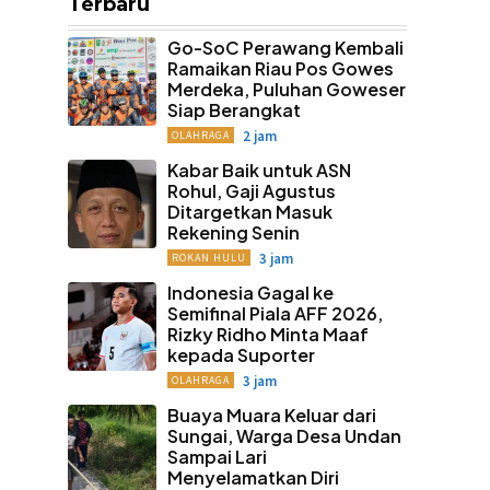
Terbaru
Go-SoC Perawang Kembali
Ramaikan Riau Pos Gowes
Merdeka, Puluhan Goweser
Siap Berangkat
2 jam
OLAHRAGA
Kabar Baik untuk ASN
Rohul, Gaji Agustus
Ditargetkan Masuk
Rekening Senin
3 jam
ROKAN HULU
Indonesia Gagal ke
Semifinal Piala AFF 2026,
Rizky Ridho Minta Maaf
kepada Suporter
3 jam
OLAHRAGA
Buaya Muara Keluar dari
Sungai, Warga Desa Undan
Sampai Lari
Menyelamatkan Diri