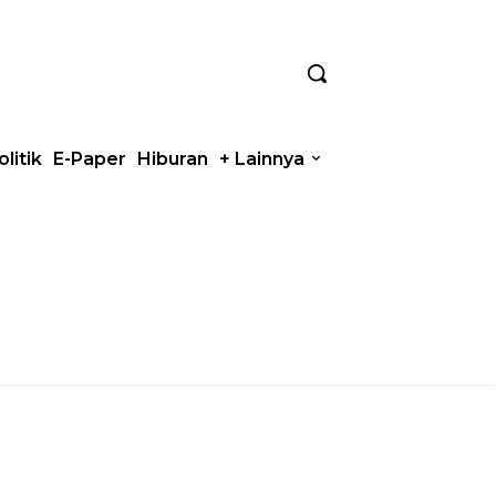
olitik
E-Paper
Hiburan
+ Lainnya