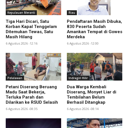
Kepulauan Meranti
Riau
Tiga Hari Dicari, Satu
Pendaftaran Masih Dibuka,
Korban Kapal Tenggelam
830 Peserta Sudah
Ditemukan Tewas, Satu
Amankan Tempat di Gowes
Masih Hilang
Merdeka
6 Agustus 2026 -12:16
6 Agustus 2026 -12:00
Pelalawan
Indragiri Hilir
Petani Diserang Beruang
Dua Warga Kembali
Madu Saat Bekerja,
Diserang, Monyet Liar di
Terluka Parah dan
Tembilahan Belum
Dilarikan ke RSUD Selasih
Berhasil Ditangkap
6 Agustus 2026 -08:35
6 Agustus 2026 -08:14