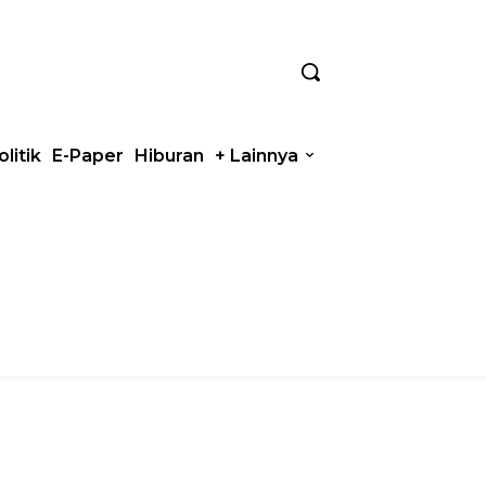
olitik
E-Paper
Hiburan
+ Lainnya