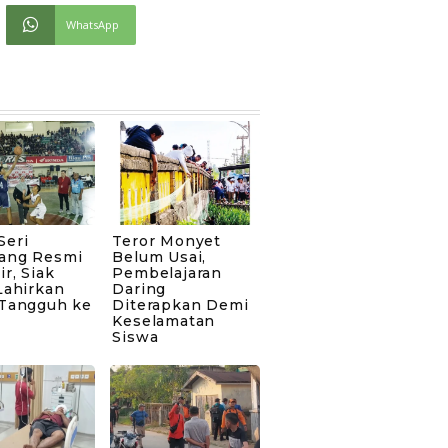
WhatsApp
Seri
Teror Monyet
ang Resmi
Belum Usai,
ir, Siak
Pembelajaran
Lahirkan
Daring
 Tangguh ke
Diterapkan Demi
Keselamatan
Siswa