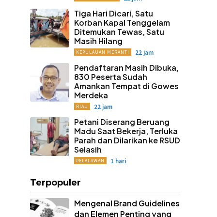
Tiga Hari Dicari, Satu
Korban Kapal Tenggelam
Ditemukan Tewas, Satu
Masih Hilang
22 jam
KEPULAUAN MERANTI
Pendaftaran Masih Dibuka,
830 Peserta Sudah
Amankan Tempat di Gowes
Merdeka
22 jam
RIAU
Petani Diserang Beruang
Madu Saat Bekerja, Terluka
Parah dan Dilarikan ke RSUD
Selasih
1 hari
PELALAWAN
Terpopuler
Mengenal Brand Guidelines
dan Elemen Penting yang