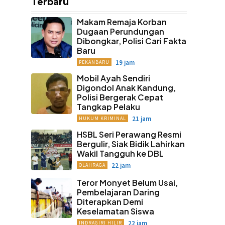
Terbaru
Makam Remaja Korban
Dugaan Perundungan
Dibongkar, Polisi Cari Fakta
Baru
19 jam
PEKANBARU
Mobil Ayah Sendiri
Digondol Anak Kandung,
Polisi Bergerak Cepat
Tangkap Pelaku
21 jam
HUKUM KRIMINAL
HSBL Seri Perawang Resmi
Bergulir, Siak Bidik Lahirkan
Wakil Tangguh ke DBL
22 jam
OLAHRAGA
Teror Monyet Belum Usai,
Pembelajaran Daring
Diterapkan Demi
Keselamatan Siswa
22 jam
INDRAGIRI HILIR