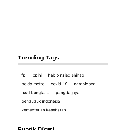
Trending Tags
fpi
opini
habib rizieq shihab
polda metro
covid-19
narapidana
rsud bengkalis
pangda jaya
penduduk indonesia
kementerian kesehatan
Rubrik Dicari