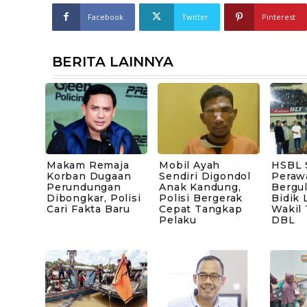
Facebook
Twitter
Pinterest
BERITA LAINNYA
Makam Remaja
Mobil Ayah
HSBL 
Korban Dugaan
Sendiri Digondol
Peraw
Perundungan
Anak Kandung,
Bergul
Dibongkar, Polisi
Polisi Bergerak
Bidik 
Cari Fakta Baru
Cepat Tangkap
Wakil
Pelaku
DBL