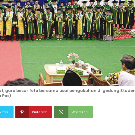
senat, guru besar foto bersama usai pengukuhan di gedung Stude
u Pos)
witter
Pinterest
WhatsApp