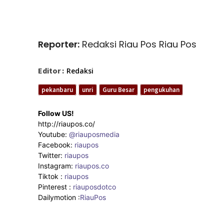
Reporter:
Redaksi Riau Pos Riau Pos
Editor :
Redaksi
pekanbaru
unri
Guru Besar
pengukuhan
Follow US!
http://riaupos.co/
Youtube:
@riauposmedia
Facebook:
riaupos
Twitter:
riaupos
Instagram:
riaupos.co
Tiktok :
riaupos
Pinterest :
riauposdotco
Dailymotion :
RiauPos