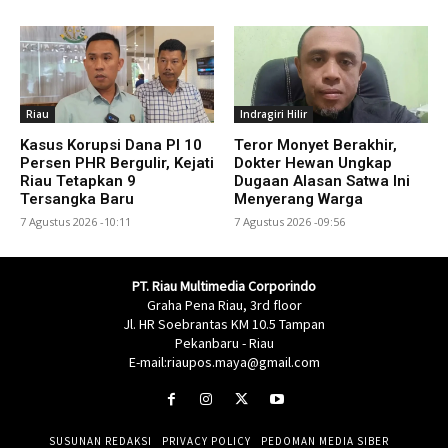
Riau
Indragiri Hilir
Kasus Korupsi Dana PI 10
Teror Monyet Berakhir,
Persen PHR Bergulir, Kejati
Dokter Hewan Ungkap
Riau Tetapkan 9
Dugaan Alasan Satwa Ini
Tersangka Baru
Menyerang Warga
7 Agustus 2026 -10:11
7 Agustus 2026 -09:56
PT. Riau Multimedia Corporindo
Graha Pena Riau, 3rd floor
Jl. HR Soebrantas KM 10.5 Tampan
Pekanbaru - Riau
E-mail:riaupos.maya@gmail.com
SUSUNAN REDAKSI
PRIVACY POLICY
PEDOMAN MEDIA SIBER