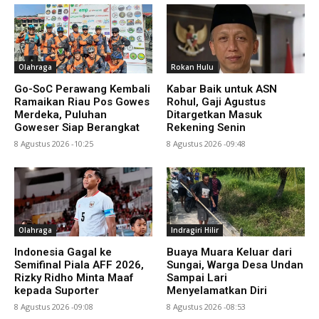
Olahraga
Rokan Hulu
Go-SoC Perawang Kembali
Kabar Baik untuk ASN
Ramaikan Riau Pos Gowes
Rohul, Gaji Agustus
Merdeka, Puluhan
Ditargetkan Masuk
Goweser Siap Berangkat
Rekening Senin
8 Agustus 2026 -10:25
8 Agustus 2026 -09:48
Olahraga
Indragiri Hilir
Indonesia Gagal ke
Buaya Muara Keluar dari
Semifinal Piala AFF 2026,
Sungai, Warga Desa Undan
Rizky Ridho Minta Maaf
Sampai Lari
kepada Suporter
Menyelamatkan Diri
8 Agustus 2026 -09:08
8 Agustus 2026 -08:53