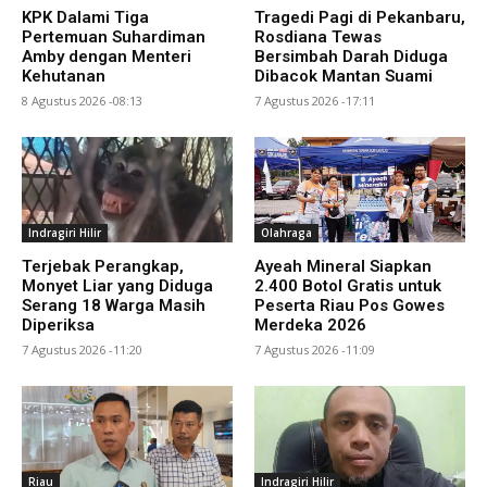
KPK Dalami Tiga
Tragedi Pagi di Pekanbaru,
Pertemuan Suhardiman
Rosdiana Tewas
Amby dengan Menteri
Bersimbah Darah Diduga
Kehutanan
Dibacok Mantan Suami
8 Agustus 2026 -08:13
7 Agustus 2026 -17:11
Indragiri Hilir
Olahraga
Terjebak Perangkap,
Ayeah Mineral Siapkan
Monyet Liar yang Diduga
2.400 Botol Gratis untuk
Serang 18 Warga Masih
Peserta Riau Pos Gowes
Diperiksa
Merdeka 2026
7 Agustus 2026 -11:20
7 Agustus 2026 -11:09
Riau
Indragiri Hilir