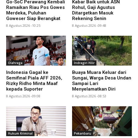
Go-SoC Perawang Kembali
Kabar Baik untuk ASN
Ramaikan Riau Pos Gowes
Rohul, Gaji Agustus
Merdeka, Puluhan
Ditargetkan Masuk
Goweser Siap Berangkat
Rekening Senin
8 Agustus 2026 -10:25
8 Agustus 2026 -09:48
Olahraga
Indragiri Hilir
Indonesia Gagal ke
Buaya Muara Keluar dari
Semifinal Piala AFF 2026,
Sungai, Warga Desa Undan
Rizky Ridho Minta Maaf
Sampai Lari
kepada Suporter
Menyelamatkan Diri
8 Agustus 2026 -09:08
8 Agustus 2026 -08:53
Hukum Kriminal
Pekanbaru