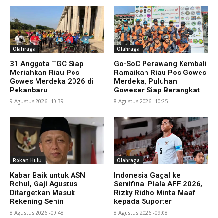
Olahraga
Olahraga
31 Anggota TGC Siap
Go-SoC Perawang Kembali
Meriahkan Riau Pos
Ramaikan Riau Pos Gowes
Gowes Merdeka 2026 di
Merdeka, Puluhan
Pekanbaru
Goweser Siap Berangkat
9 Agustus 2026 -10:39
8 Agustus 2026 -10:25
Rokan Hulu
Olahraga
Kabar Baik untuk ASN
Indonesia Gagal ke
Rohul, Gaji Agustus
Semifinal Piala AFF 2026,
Ditargetkan Masuk
Rizky Ridho Minta Maaf
Rekening Senin
kepada Suporter
8 Agustus 2026 -09:48
8 Agustus 2026 -09:08