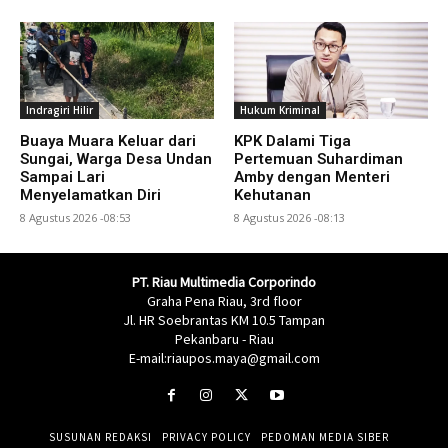
Indragiri Hilir
Hukum Kriminal
Buaya Muara Keluar dari
KPK Dalami Tiga
Sungai, Warga Desa Undan
Pertemuan Suhardiman
Sampai Lari
Amby dengan Menteri
Menyelamatkan Diri
Kehutanan
8 Agustus 2026 -08:53
8 Agustus 2026 -08:13
PT. Riau Multimedia Corporindo
Graha Pena Riau, 3rd floor
Jl. HR Soebrantas KM 10.5 Tampan
Pekanbaru - Riau
E-mail:riaupos.maya@gmail.com
SUSUNAN REDAKSI
PRIVACY POLICY
PEDOMAN MEDIA SIBER