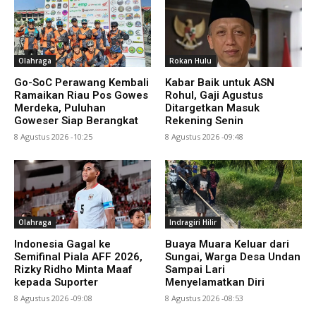
Olahraga
Rokan Hulu
Go-SoC Perawang Kembali
Kabar Baik untuk ASN
Ramaikan Riau Pos Gowes
Rohul, Gaji Agustus
Merdeka, Puluhan
Ditargetkan Masuk
Goweser Siap Berangkat
Rekening Senin
8 Agustus 2026 -10:25
8 Agustus 2026 -09:48
Olahraga
Indragiri Hilir
Indonesia Gagal ke
Buaya Muara Keluar dari
Semifinal Piala AFF 2026,
Sungai, Warga Desa Undan
Rizky Ridho Minta Maaf
Sampai Lari
kepada Suporter
Menyelamatkan Diri
8 Agustus 2026 -09:08
8 Agustus 2026 -08:53