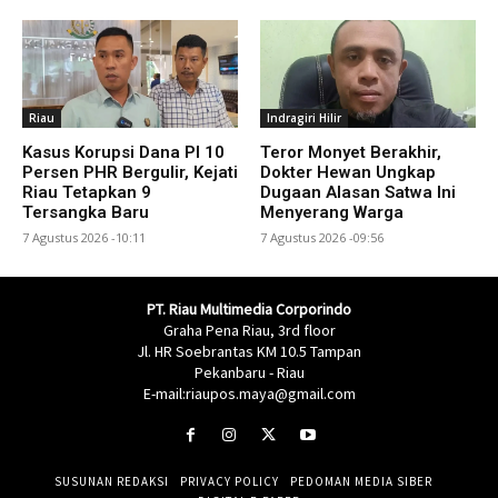
Riau
Indragiri Hilir
Kasus Korupsi Dana PI 10
Teror Monyet Berakhir,
Persen PHR Bergulir, Kejati
Dokter Hewan Ungkap
Riau Tetapkan 9
Dugaan Alasan Satwa Ini
Tersangka Baru
Menyerang Warga
7 Agustus 2026 -10:11
7 Agustus 2026 -09:56
PT. Riau Multimedia Corporindo
Graha Pena Riau, 3rd floor
Jl. HR Soebrantas KM 10.5 Tampan
Pekanbaru - Riau
E-mail:riaupos.maya@gmail.com
SUSUNAN REDAKSI
PRIVACY POLICY
PEDOMAN MEDIA SIBER