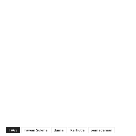
TAGS
Irawan Sukma
dumai
Karhutla
pemadaman