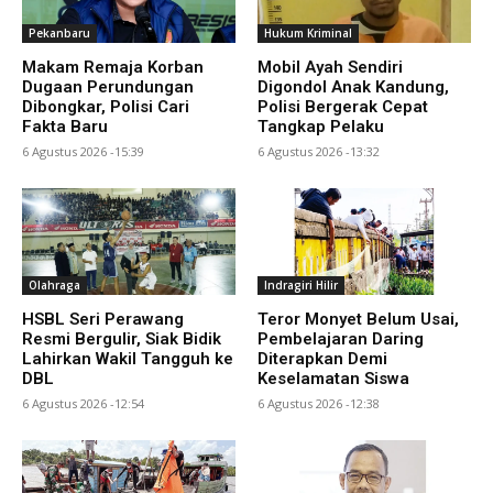
Pekanbaru
Hukum Kriminal
Makam Remaja Korban
Mobil Ayah Sendiri
Dugaan Perundungan
Digondol Anak Kandung,
Dibongkar, Polisi Cari
Polisi Bergerak Cepat
Fakta Baru
Tangkap Pelaku
6 Agustus 2026 -15:39
6 Agustus 2026 -13:32
Olahraga
Indragiri Hilir
HSBL Seri Perawang
Teror Monyet Belum Usai,
Resmi Bergulir, Siak Bidik
Pembelajaran Daring
Lahirkan Wakil Tangguh ke
Diterapkan Demi
DBL
Keselamatan Siswa
6 Agustus 2026 -12:54
6 Agustus 2026 -12:38