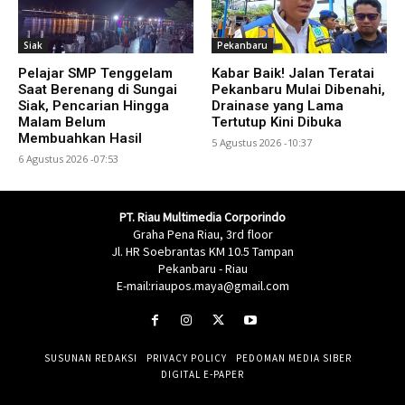
Siak
Pekanbaru
Pelajar SMP Tenggelam
Kabar Baik! Jalan Teratai
Saat Berenang di Sungai
Pekanbaru Mulai Dibenahi,
Siak, Pencarian Hingga
Drainase yang Lama
Malam Belum
Tertutup Kini Dibuka
Membuahkan Hasil
5 Agustus 2026 -10:37
6 Agustus 2026 -07:53
PT. Riau Multimedia Corporindo
Graha Pena Riau, 3rd floor
Jl. HR Soebrantas KM 10.5 Tampan
Pekanbaru - Riau
E-mail:riaupos.maya@gmail.com
SUSUNAN REDAKSI
PRIVACY POLICY
PEDOMAN MEDIA SIBER
DIGITAL E-PAPER