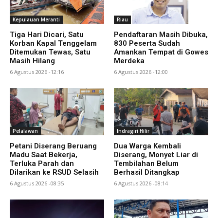
Kepulauan Meranti
Riau
Tiga Hari Dicari, Satu
Pendaftaran Masih Dibuka,
Korban Kapal Tenggelam
830 Peserta Sudah
Ditemukan Tewas, Satu
Amankan Tempat di Gowes
Masih Hilang
Merdeka
6 Agustus 2026 -12:16
6 Agustus 2026 -12:00
Pelalawan
Indragiri Hilir
Petani Diserang Beruang
Dua Warga Kembali
Madu Saat Bekerja,
Diserang, Monyet Liar di
Terluka Parah dan
Tembilahan Belum
Dilarikan ke RSUD Selasih
Berhasil Ditangkap
6 Agustus 2026 -08:35
6 Agustus 2026 -08:14