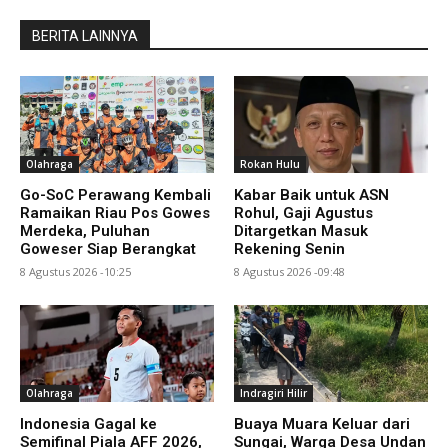
BERITA LAINNYA
Olahraga
Rokan Hulu
Go-SoC Perawang Kembali
Kabar Baik untuk ASN
Ramaikan Riau Pos Gowes
Rohul, Gaji Agustus
Merdeka, Puluhan
Ditargetkan Masuk
Goweser Siap Berangkat
Rekening Senin
8 Agustus 2026 -10:25
8 Agustus 2026 -09:48
Olahraga
Indragiri Hilir
Indonesia Gagal ke
Buaya Muara Keluar dari
Semifinal Piala AFF 2026,
Sungai, Warga Desa Undan