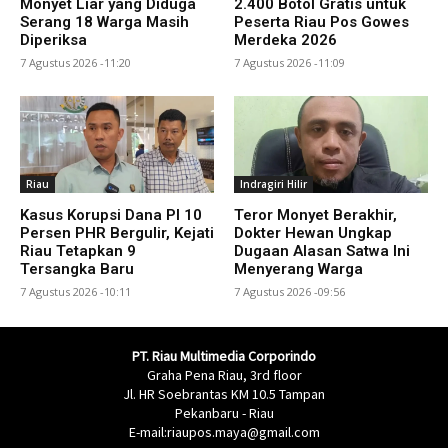
Monyet Liar yang Diduga
2.400 Botol Gratis untuk
Serang 18 Warga Masih
Peserta Riau Pos Gowes
Diperiksa
Merdeka 2026
7 Agustus 2026 -11:20
7 Agustus 2026 -11:09
Riau
Indragiri Hilir
Kasus Korupsi Dana PI 10
Teror Monyet Berakhir,
Persen PHR Bergulir, Kejati
Dokter Hewan Ungkap
Riau Tetapkan 9
Dugaan Alasan Satwa Ini
Tersangka Baru
Menyerang Warga
7 Agustus 2026 -10:11
7 Agustus 2026 -09:56
PT. Riau Multimedia Corporindo
Graha Pena Riau, 3rd floor
Jl. HR Soebrantas KM 10.5 Tampan
Pekanbaru - Riau
E-mail:riaupos.maya@gmail.com