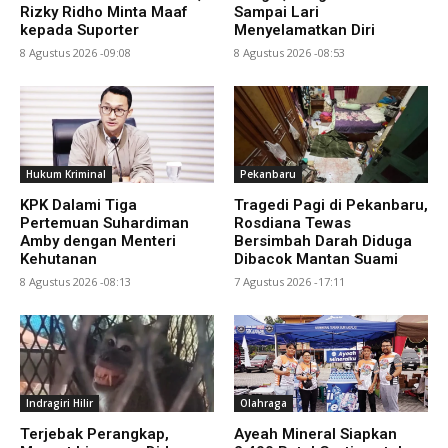
Rizky Ridho Minta Maaf
Sampai Lari
kepada Suporter
Menyelamatkan Diri
8 Agustus 2026 -09:08
8 Agustus 2026 -08:53
Hukum Kriminal
Pekanbaru
KPK Dalami Tiga
Tragedi Pagi di Pekanbaru,
Pertemuan Suhardiman
Rosdiana Tewas
Amby dengan Menteri
Bersimbah Darah Diduga
Kehutanan
Dibacok Mantan Suami
8 Agustus 2026 -08:13
7 Agustus 2026 -17:11
Indragiri Hilir
Olahraga
Terjebak Perangkap,
Ayeah Mineral Siapkan