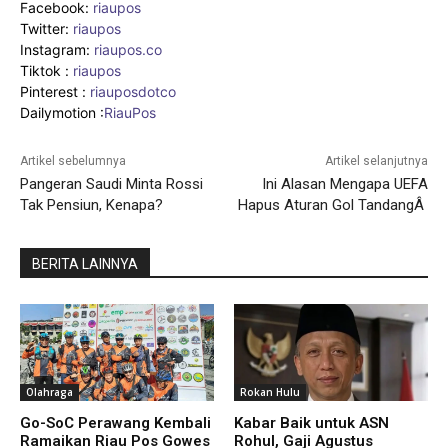
Facebook:
riaupos
Twitter:
riaupos
Instagram:
riaupos.co
Tiktok :
riaupos
Pinterest :
riauposdotco
Dailymotion :
RiauPos
Artikel sebelumnya
Artikel selanjutnya
Pangeran Saudi Minta Rossi
Ini Alasan Mengapa UEFA
Tak Pensiun, Kenapa?
Hapus Aturan Gol TandangÂ
BERITA LAINNYA
Olahraga
Rokan Hulu
Go-SoC Perawang Kembali
Kabar Baik untuk ASN
Ramaikan Riau Pos Gowes
Rohul, Gaji Agustus