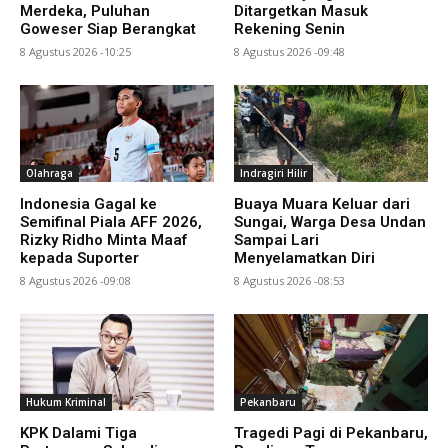
Merdeka, Puluhan
Ditargetkan Masuk
Goweser Siap Berangkat
Rekening Senin
8 Agustus 2026 -10:25
8 Agustus 2026 -09:48
Olahraga
Indragiri Hilir
Indonesia Gagal ke
Buaya Muara Keluar dari
Semifinal Piala AFF 2026,
Sungai, Warga Desa Undan
Rizky Ridho Minta Maaf
Sampai Lari
kepada Suporter
Menyelamatkan Diri
8 Agustus 2026 -09:08
8 Agustus 2026 -08:53
Hukum Kriminal
Pekanbaru
KPK Dalami Tiga
Tragedi Pagi di Pekanbaru,