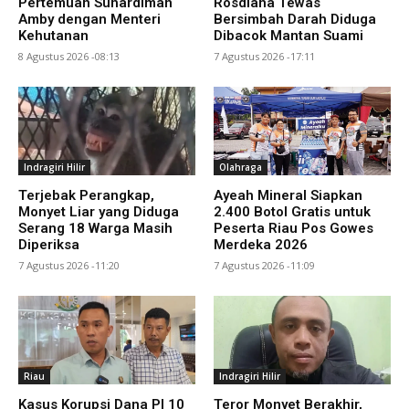
Pertemuan Suhardiman
Rosdiana Tewas
Amby dengan Menteri
Bersimbah Darah Diduga
Kehutanan
Dibacok Mantan Suami
8 Agustus 2026 -08:13
7 Agustus 2026 -17:11
Indragiri Hilir
Olahraga
Terjebak Perangkap,
Ayeah Mineral Siapkan
Monyet Liar yang Diduga
2.400 Botol Gratis untuk
Serang 18 Warga Masih
Peserta Riau Pos Gowes
Diperiksa
Merdeka 2026
7 Agustus 2026 -11:20
7 Agustus 2026 -11:09
Riau
Indragiri Hilir
Kasus Korupsi Dana PI 10
Teror Monyet Berakhir,