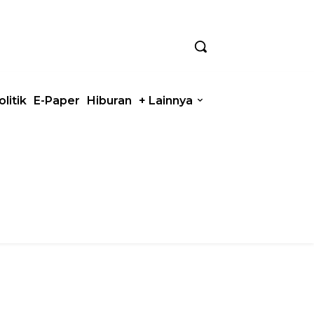
olitik
E-Paper
Hiburan
+ Lainnya