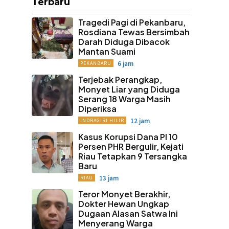
Terbaru
Tragedi Pagi di Pekanbaru,
Rosdiana Tewas Bersimbah
Darah Diduga Dibacok
Mantan Suami
6 jam
PEKANBARU
Terjebak Perangkap,
Monyet Liar yang Diduga
Serang 18 Warga Masih
Diperiksa
12 jam
INDRAGIRI HILIR
Kasus Korupsi Dana PI 10
Persen PHR Bergulir, Kejati
Riau Tetapkan 9 Tersangka
Baru
13 jam
RIAU
Teror Monyet Berakhir,
Dokter Hewan Ungkap
Dugaan Alasan Satwa Ini
Menyerang Warga