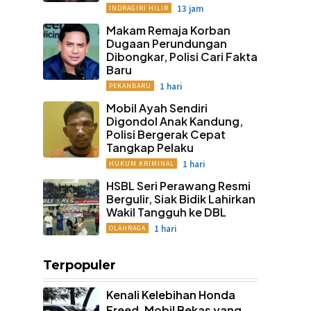
13 jam
INDRAGIRI HILIR
Makam Remaja Korban
Dugaan Perundungan
Dibongkar, Polisi Cari Fakta
Baru
1 hari
PEKANBARU
Mobil Ayah Sendiri
Digondol Anak Kandung,
Polisi Bergerak Cepat
Tangkap Pelaku
1 hari
HUKUM KRIMINAL
HSBL Seri Perawang Resmi
Bergulir, Siak Bidik Lahirkan
Wakil Tangguh ke DBL
1 hari
OLAHRAGA
Terpopuler
Kenali Kelebihan Honda
Freed, Mobil Bekas yang