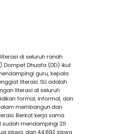
erasi di seluruh ranah
LI) Dompet Dhuafa (DD) ikut
endampingi guru, kepala
giat literasi. SLI adalah
n literasi di seluruh
dikan formal, informal, dan
ar dalam membangun dan
erasi. Berkat kerja sama
LI sudah mendampingi 211
tua siswa, dan 44.692 siswa