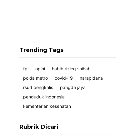
Trending Tags
fpi
opini
habib rizieq shihab
polda metro
covid-19
narapidana
rsud bengkalis
pangda jaya
penduduk indonesia
kementerian kesehatan
Rubrik Dicari