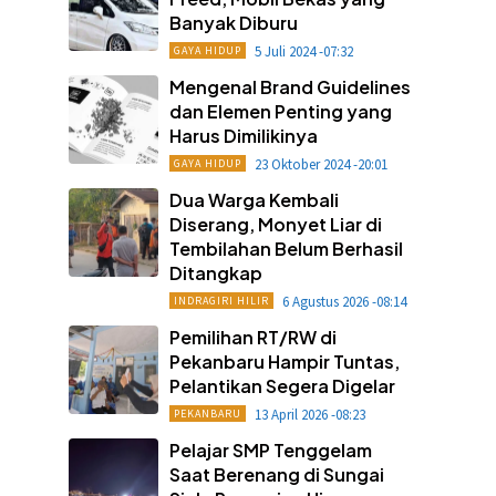
Banyak Diburu
5 Juli 2024 -07:32
GAYA HIDUP
Mengenal Brand Guidelines
dan Elemen Penting yang
Harus Dimilikinya
23 Oktober 2024 -20:01
GAYA HIDUP
Dua Warga Kembali
Diserang, Monyet Liar di
Tembilahan Belum Berhasil
Ditangkap
6 Agustus 2026 -08:14
INDRAGIRI HILIR
Pemilihan RT/RW di
Pekanbaru Hampir Tuntas,
Pelantikan Segera Digelar
13 April 2026 -08:23
PEKANBARU
Pelajar SMP Tenggelam
Saat Berenang di Sungai