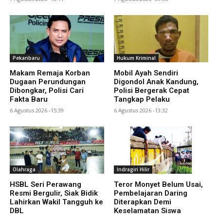
Pekanbaru
Hukum Kriminal
Makam Remaja Korban
Mobil Ayah Sendiri
Dugaan Perundungan
Digondol Anak Kandung,
Dibongkar, Polisi Cari
Polisi Bergerak Cepat
Fakta Baru
Tangkap Pelaku
6 Agustus 2026 -15:39
6 Agustus 2026 -13:32
Olahraga
Indragiri Hilir
HSBL Seri Perawang
Teror Monyet Belum Usai,
Resmi Bergulir, Siak Bidik
Pembelajaran Daring
Lahirkan Wakil Tangguh ke
Diterapkan Demi
DBL
Keselamatan Siswa