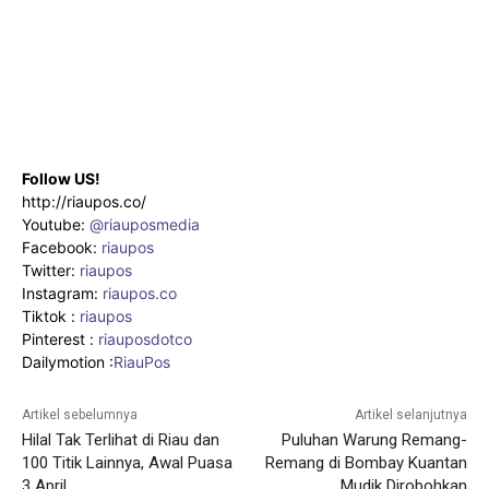
Follow US!
http://riaupos.co/
Youtube:
@riauposmedia
Facebook:
riaupos
Twitter:
riaupos
Instagram:
riaupos.co
Tiktok :
riaupos
Pinterest :
riauposdotco
Dailymotion :
RiauPos
Artikel sebelumnya
Artikel selanjutnya
Hilal Tak Terlihat di Riau dan
Puluhan Warung Remang-
100 Titik Lainnya, Awal Puasa
Remang di Bombay Kuantan
3 April
Mudik Dirobohkan