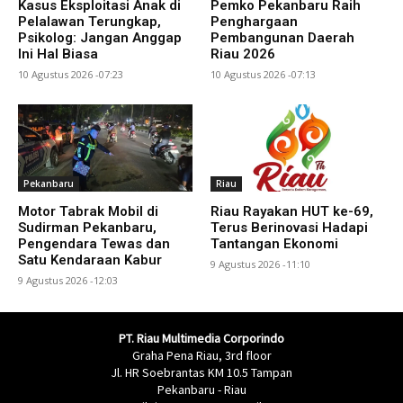
Kasus Eksploitasi Anak di
Pemko Pekanbaru Raih
Pelalawan Terungkap,
Penghargaan
Psikolog: Jangan Anggap
Pembangunan Daerah
Ini Hal Biasa
Riau 2026
10 Agustus 2026 -07:23
10 Agustus 2026 -07:13
Pekanbaru
Riau
Motor Tabrak Mobil di
Riau Rayakan HUT ke-69,
Sudirman Pekanbaru,
Terus Berinovasi Hadapi
Pengendara Tewas dan
Tantangan Ekonomi
Satu Kendaraan Kabur
9 Agustus 2026 -11:10
9 Agustus 2026 -12:03
PT. Riau Multimedia Corporindo
Graha Pena Riau, 3rd floor
Jl. HR Soebrantas KM 10.5 Tampan
Pekanbaru - Riau