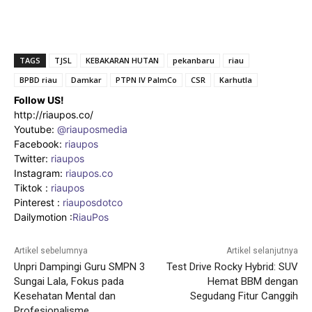
TAGS
TJSL
KEBAKARAN HUTAN
pekanbaru
riau
BPBD riau
Damkar
PTPN IV PalmCo
CSR
Karhutla
Follow US!
http://riaupos.co/
Youtube:
@riauposmedia
Facebook:
riaupos
Twitter:
riaupos
Instagram:
riaupos.co
Tiktok :
riaupos
Pinterest :
riauposdotco
Dailymotion :
RiauPos
Artikel sebelumnya
Artikel selanjutnya
Unpri Dampingi Guru SMPN 3
Test Drive Rocky Hybrid: SUV
Sungai Lala, Fokus pada
Hemat BBM dengan
Kesehatan Mental dan
Segudang Fitur Canggih
Profesionalisme