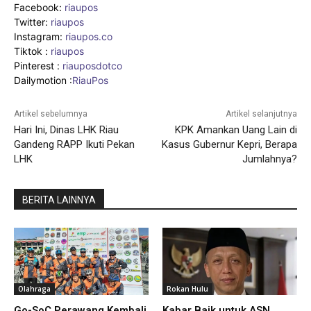
Facebook:
riaupos
Twitter:
riaupos
Instagram:
riaupos.co
Tiktok :
riaupos
Pinterest :
riauposdotco
Dailymotion :
RiauPos
Artikel sebelumnya
Artikel selanjutnya
Hari Ini, Dinas LHK Riau
KPK Amankan Uang Lain di
Gandeng RAPP Ikuti Pekan
Kasus Gubernur Kepri, Berapa
LHK
Jumlahnya?
BERITA LAINNYA
Olahraga
Rokan Hulu
Go-SoC Perawang Kembali
Kabar Baik untuk ASN