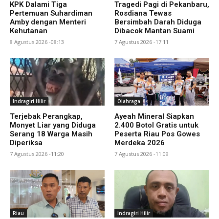
KPK Dalami Tiga
Tragedi Pagi di Pekanbaru,
Pertemuan Suhardiman
Rosdiana Tewas
Amby dengan Menteri
Bersimbah Darah Diduga
Kehutanan
Dibacok Mantan Suami
8 Agustus 2026 -08:13
7 Agustus 2026 -17:11
Indragiri Hilir
Olahraga
Terjebak Perangkap,
Ayeah Mineral Siapkan
Monyet Liar yang Diduga
2.400 Botol Gratis untuk
Serang 18 Warga Masih
Peserta Riau Pos Gowes
Diperiksa
Merdeka 2026
7 Agustus 2026 -11:20
7 Agustus 2026 -11:09
Riau
Indragiri Hilir