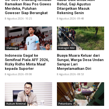
Ramaikan Riau Pos Gowes
Rohul, Gaji Agustus
Merdeka, Puluhan
Ditargetkan Masuk
Goweser Siap Berangkat
Rekening Senin
8 Agustus 2026 -10:25
8 Agustus 2026 -09:48
Olahraga
Indragiri Hilir
Indonesia Gagal ke
Buaya Muara Keluar dari
Semifinal Piala AFF 2026,
Sungai, Warga Desa Undan
Rizky Ridho Minta Maaf
Sampai Lari
kepada Suporter
Menyelamatkan Diri
8 Agustus 2026 -09:08
8 Agustus 2026 -08:53
Hukum Kriminal
Pekanbaru