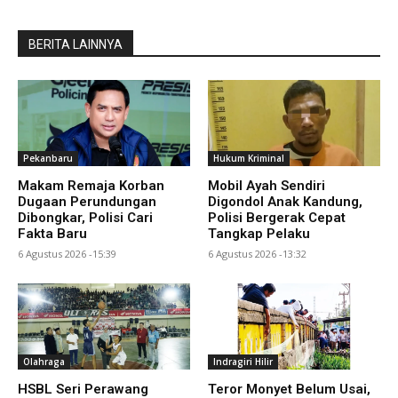
BERITA LAINNYA
Pekanbaru
Hukum Kriminal
Makam Remaja Korban
Mobil Ayah Sendiri
Dugaan Perundungan
Digondol Anak Kandung,
Dibongkar, Polisi Cari
Polisi Bergerak Cepat
Fakta Baru
Tangkap Pelaku
6 Agustus 2026 -15:39
6 Agustus 2026 -13:32
Olahraga
Indragiri Hilir
HSBL Seri Perawang
Teror Monyet Belum Usai,