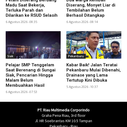
Petani Diserang Beruang
Dua Warga Kembali
Madu Saat Bekerja,
Diserang, Monyet Liar di
Terluka Parah dan
Tembilahan Belum
Dilarikan ke RSUD Selasih
Berhasil Ditangkap
6 Agustus 2026 -08:35
6 Agustus 2026 -08:14
Siak
Pekanbaru
Pelajar SMP Tenggelam
Kabar Baik! Jalan Teratai
Saat Berenang di Sungai
Pekanbaru Mulai Dibenahi,
Siak, Pencarian Hingga
Drainase yang Lama
Malam Belum
Tertutup Kini Dibuka
Membuahkan Hasil
5 Agustus 2026 -10:37
6 Agustus 2026 -07:53
PT. Riau Multimedia Corporindo
Graha Pena Riau, 3rd floor
Jl. HR Soebrantas KM 10.5 Tampan
Pekanbaru - Riau