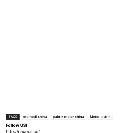
TAGS
otomotif china
pabrik motor china
Motor Listrik
Follow US!
http://riaupos.co/