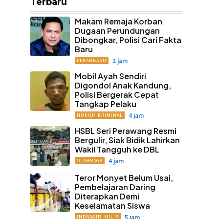
Terbaru
Makam Remaja Korban
Dugaan Perundungan
Dibongkar, Polisi Cari Fakta
Baru
2 jam
PEKANBARU
Mobil Ayah Sendiri
Digondol Anak Kandung,
Polisi Bergerak Cepat
Tangkap Pelaku
4 jam
HUKUM KRIMINAL
HSBL Seri Perawang Resmi
Bergulir, Siak Bidik Lahirkan
Wakil Tangguh ke DBL
4 jam
OLAHRAGA
Teror Monyet Belum Usai,
Pembelajaran Daring
Diterapkan Demi
Keselamatan Siswa
5 jam
INDRAGIRI HILIR