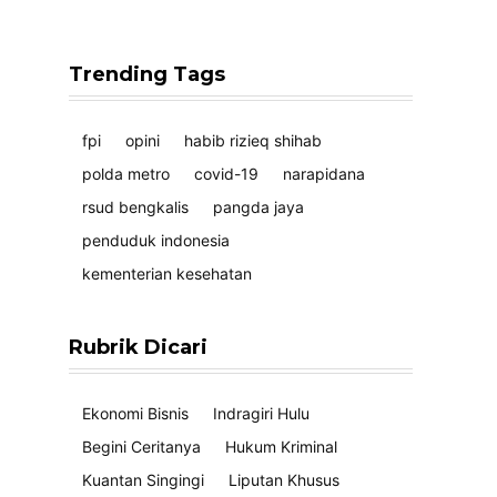
Trending Tags
fpi
opini
habib rizieq shihab
polda metro
covid-19
narapidana
rsud bengkalis
pangda jaya
penduduk indonesia
kementerian kesehatan
Rubrik Dicari
Ekonomi Bisnis
Indragiri Hulu
Begini Ceritanya
Hukum Kriminal
Kuantan Singingi
Liputan Khusus