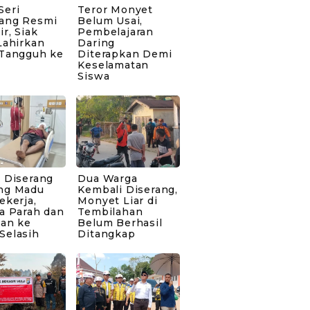
Seri
Teror Monyet
ang Resmi
Belum Usai,
ir, Siak
Pembelajaran
Lahirkan
Daring
 Tangguh ke
Diterapkan Demi
Keselamatan
Siswa
 Diserang
Dua Warga
ng Madu
Kembali Diserang,
ekerja,
Monyet Liar di
a Parah dan
Tembilahan
kan ke
Belum Berhasil
Selasih
Ditangkap