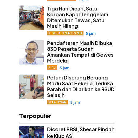
Tiga Hari Dicari, Satu
Korban Kapal Tenggelam
Ditemukan Tewas, Satu
Masih Hilang
5 jam
KEPULAUAN MERANTI
Pendaftaran Masih Dibuka,
830 Peserta Sudah
Amankan Tempat di Gowes
Merdeka
5 jam
RIAU
Petani Diserang Beruang
Madu Saat Bekerja, Terluka
Parah dan Dilarikan ke RSUD
Selasih
9 jam
PELALAWAN
Terpopuler
Dicoret PBSI, Shesar Pindah
ke Klub AS