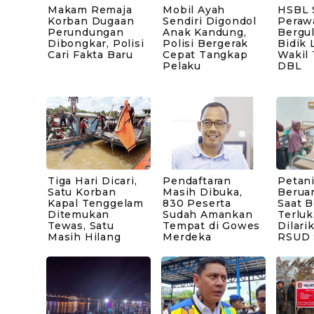
Makam Remaja
Mobil Ayah
HSBL 
Korban Dugaan
Sendiri Digondol
Peraw
Perundungan
Anak Kandung,
Bergul
Dibongkar, Polisi
Polisi Bergerak
Bidik 
Cari Fakta Baru
Cepat Tangkap
Wakil
Pelaku
DBL
Tiga Hari Dicari,
Pendaftaran
Petani
Satu Korban
Masih Dibuka,
Berua
Kapal Tenggelam
830 Peserta
Saat B
Ditemukan
Sudah Amankan
Terluk
Tewas, Satu
Tempat di Gowes
Dilari
Masih Hilang
Merdeka
RSUD 