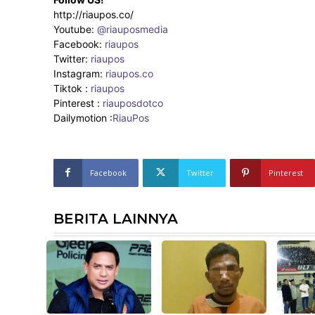
http://riaupos.co/
Youtube:
@riauposmedia
Facebook:
riaupos
Twitter:
riaupos
Instagram:
riaupos.co
Tiktok :
riaupos
Pinterest :
riauposdotco
Dailymotion :
RiauPos
Facebook
Twitter
Pinterest
BERITA LAINNYA