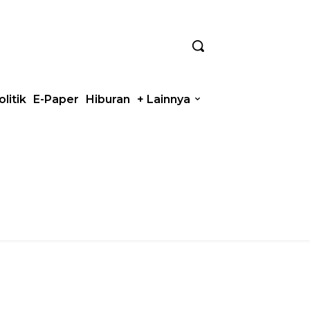
olitik
E-Paper
Hiburan
+ Lainnya