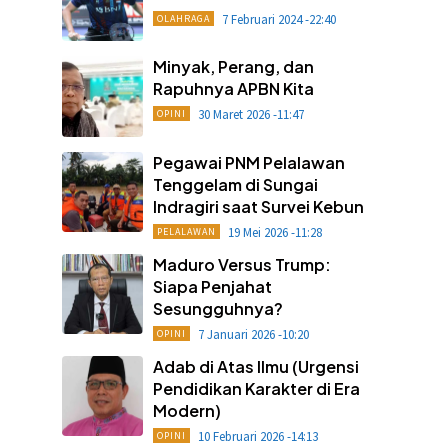
7 Februari 2024 -22:40
OLAHRAGA
Minyak, Perang, dan
Rapuhnya APBN Kita
30 Maret 2026 -11:47
OPINI
Pegawai PNM Pelalawan
Tenggelam di Sungai
Indragiri saat Survei Kebun
19 Mei 2026 -11:28
PELALAWAN
Maduro Versus Trump:
Siapa Penjahat
Sesungguhnya?
7 Januari 2026 -10:20
OPINI
Adab di Atas Ilmu (Urgensi
Pendidikan Karakter di Era
Modern)
10 Februari 2026 -14:13
OPINI