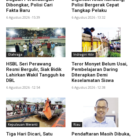
Dibongkar, Polisi Cari
Polisi Bergerak Cepat
Fakta Baru
Tangkap Pelaku
6 Agustus 2026 -15:39
6 Agustus 2026 -13:32
Olahraga
Indragiri Hilir
HSBL Seri Perawang
Teror Monyet Belum Usai,
Resmi Bergulir, Siak Bidik
Pembelajaran Daring
Lahirkan Wakil Tangguh ke
Diterapkan Demi
DBL
Keselamatan Siswa
6 Agustus 2026 -12:54
6 Agustus 2026 -12:38
Kepulauan Meranti
Riau
Tiga Hari Dicari, Satu
Pendaftaran Masih Dibuka,