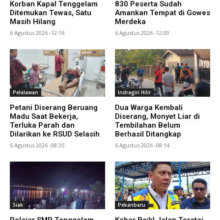
Korban Kapal Tenggelam
830 Peserta Sudah
Ditemukan Tewas, Satu
Amankan Tempat di Gowes
Masih Hilang
Merdeka
6 Agustus 2026 -12:16
6 Agustus 2026 -12:00
Pelalawan
Indragiri Hilir
Petani Diserang Beruang
Dua Warga Kembali
Madu Saat Bekerja,
Diserang, Monyet Liar di
Terluka Parah dan
Tembilahan Belum
Dilarikan ke RSUD Selasih
Berhasil Ditangkap
6 Agustus 2026 -08:35
6 Agustus 2026 -08:14
Siak
Pekanbaru
Pelajar SMP Tenggelam
Kabar Baik! Jalan Teratai