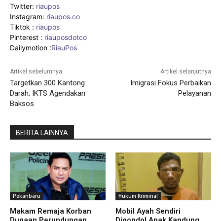
Twitter:
riaupos
Instagram:
riaupos.co
Tiktok :
riaupos
Pinterest :
riauposdotco
Dailymotion :
RiauPos
Artikel sebelumnya
Artikel selanjutnya
Targetkan 300 Kantong
Imigrasi Fokus Perbaikan
Darah, IKTS Agendakan
Pelayanan
Baksos
BERITA LAINNYA
Pekanbaru
Hukum Kriminal
Makam Remaja Korban
Mobil Ayah Sendiri
Dugaan Perundungan
Digondol Anak Kandung,